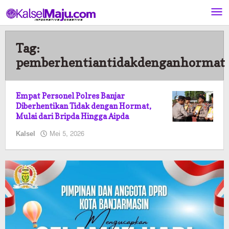
Lewati
ke
konten
Tag:
pemberhentiantidakdenganhormat
Empat Personel Polres Banjar
Diberhentikan Tidak dengan Hormat,
Mulai dari Bripda Hingga Aipda
oleh
Kalsel
Mei 5, 2026
Kalselmaju
Pimred