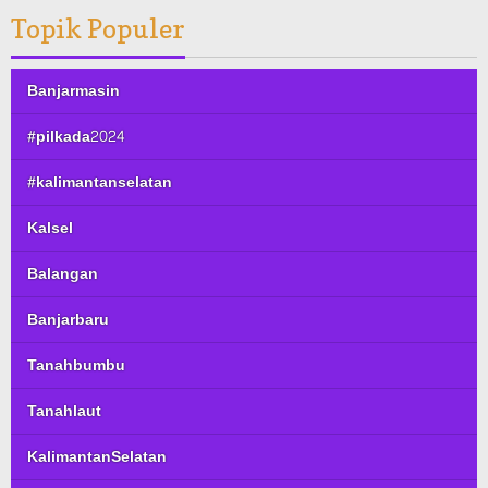
Topik Populer
Banjarmasin
#pilkada2024
#kalimantanselatan
Kalsel
Balangan
Banjarbaru
Tanahbumbu
Tanahlaut
KalimantanSelatan