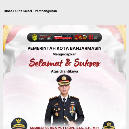
Dinas PUPR Kalsel
Pembangunan
Tindak Lanjut Pascakecelakaan Maut,
Pemerintah Janji Tingkatkan Fasilitas
Keselamatan Jalan Alternatif
Banjarbaru–Batulicin
Agustus 6, 2026
Dinas Kehutanan Kalsel
Tahura Sultan Adam Sempat Alami
Kebakaran Lahan, Api Berhasil
Dipadamkan, Kadishut Kalsel
Memimpin Langsung Aksi di Lapangan
Agustus 6, 2026
Advertorial
Pemkab Balangan