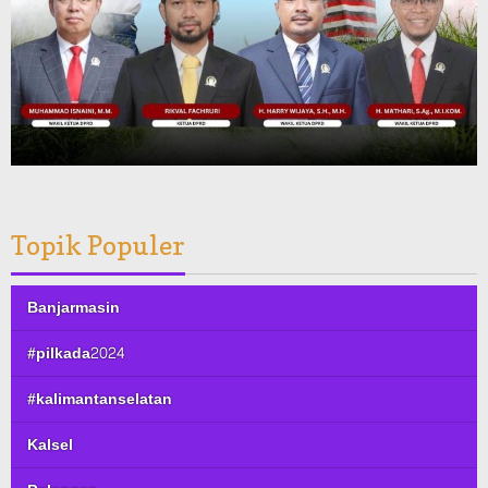
Topik Populer
Banjarmasin
#pilkada2024
#kalimantanselatan
Kalsel