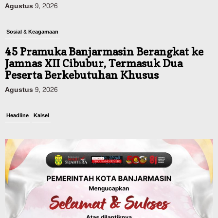
Agustus 9, 2026
Sosial & Keagamaan
45 Pramuka Banjarmasin Berangkat ke
Jamnas XII Cibubur, Termasuk Dua
Peserta Berkebutuhan Khusus
Agustus 9, 2026
Headline
Kalsel
Green Action di Desa Sungairangas
Banjar, Ratusan Pohon Ditanam, Hampir
2 Ton Sampah Terkumpul dari
Penukaran dengan Sembako
Agustus 9, 2026
Advertorial
Pemkab Balangan