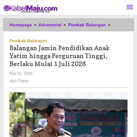
Lewati
ke
konten
Balangan
Homepage
»
Advertorial
»
Pemkab Balangan
»
Jamin
Pendidikan
Pemkab Balangan
Anak
Balangan Jamin Pendidikan Anak
Yatim
Yatim hingga Perguruan Tinggi,
hingga
Perguruan
Berlaku Mulai 1 Juli 2026
Tinggi,
oleh
Mei 25, 2026
Berlaku
Pasto
oleh
Pasto
Mulai
1
Juli
2026