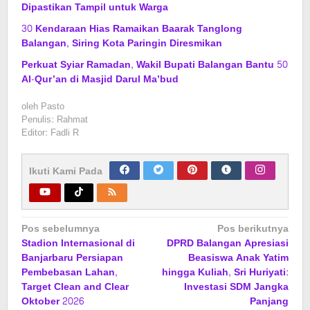
Dipastikan Tampil untuk Warga
30 Kendaraan Hias Ramaikan Baarak Tanglong
Balangan, Siring Kota Paringin Diresmikan
Perkuat Syiar Ramadan, Wakil Bupati Balangan Bantu 50
Al-Qur’an di Masjid Darul Ma’bud
oleh
Pasto
Penulis: Rahmat
Editor: Fadli R
Ikuti Kami Pada
Navigasi
Pos sebelumnya
Pos berikutnya
Stadion Internasional di
DPRD Balangan Apresiasi
pos
Banjarbaru Persiapan
Beasiswa Anak Yatim
Pembebasan Lahan,
hingga Kuliah, Sri Huriyati:
Target Clean and Clear
Investasi SDM Jangka
Oktober 2026
Panjang