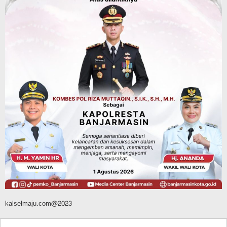
28 Pelajar Halong Balangan Jalani
Latihan Intensif Paskibraka, Ditempa
TNI-Polri Sambut HUT ke-81 RI
Agustus 9, 2026
Advertorial
Pemkab Tanahlaut
Delegasi Kementerian LH Kunjungi
Tanahlaut, Bupati Rahmat Paparkan
Potensi 363 Ribu Hektare Wilayah
Agustus 9, 2026
kalselmaju.com@2023