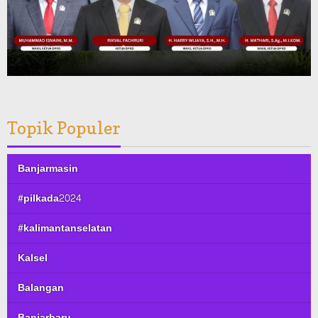
Topik Populer
Banjarmasin
#pilkada2024
#kalimantanselatan
Kalsel
Balangan
Banjarbaru