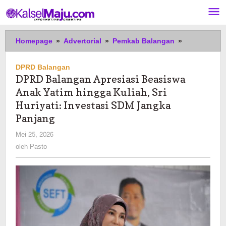
Lewati
ke
konten
DPRD
Homepage
»
Advertorial
»
Pemkab Balangan
»
Balangan
Apresiasi
DPRD Balangan
Beasiswa
DPRD Balangan Apresiasi Beasiswa
Anak
Anak Yatim hingga Kuliah, Sri
Yatim
hingga
Huriyati: Investasi SDM Jangka
Kuliah,
Panjang
Sri
oleh
Mei 25, 2026
Huriyati:
Pasto
Investasi
oleh
Pasto
SDM
Jangka
Panjang