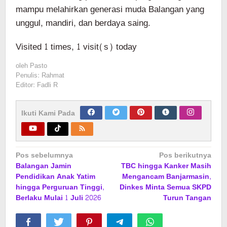
mampu melahirkan generasi muda Balangan yang
unggul, mandiri, dan berdaya saing.
Visited 1 times, 1 visit(s) today
oleh
Pasto
Penulis: Rahmat
Editor: Fadli R
Ikuti Kami Pada
Navigasi
Pos sebelumnya
Pos berikutnya
Balangan Jamin
TBC hingga Kanker Masih
pos
Pendidikan Anak Yatim
Mengancam Banjarmasin,
hingga Perguruan Tinggi,
Dinkes Minta Semua SKPD
Berlaku Mulai 1 Juli 2026
Turun Tangan