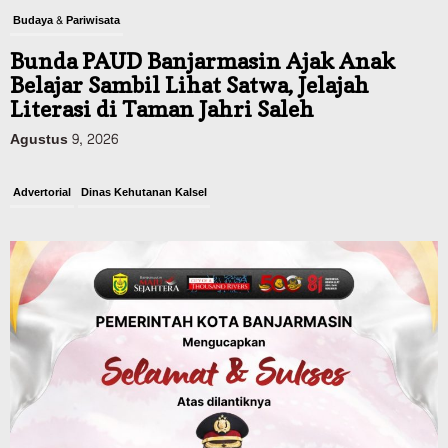
Budaya & Pariwisata
Bunda PAUD Banjarmasin Ajak Anak
Belajar Sambil Lihat Satwa, Jelajah
Literasi di Taman Jahri Saleh
Agustus 9, 2026
Advertorial
Dinas Kehutanan Kalsel
Api Sempat Berkobar, Karhutla di
Tahura Sultan Adam Berhasil
Dikendalikan
Agustus 8, 2026
Headline
Kalsel
Polres Banjarbaru Selidiki Penyebab
Karhutla di Cempaka, Pemilik Lahan