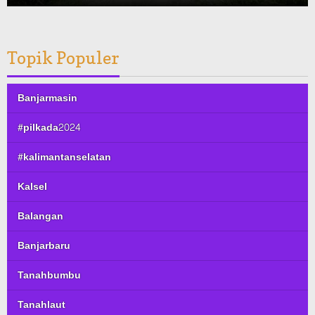
Topik Populer
Banjarmasin
#pilkada2024
#kalimantanselatan
Kalsel
Balangan
Banjarbaru
Tanahbumbu
Tanahlaut