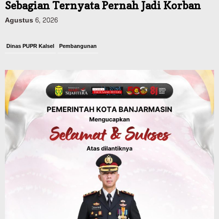
Sebagian Ternyata Pernah Jadi Korban
Agustus 6, 2026
Dinas PUPR Kalsel
Pembangunan
Tindak Lanjut Pascakecelakaan Maut,
Pemerintah Janji Tingkatkan Fasilitas
Keselamatan Jalan Alternatif
Banjarbaru–Batulicin
Agustus 6, 2026
Dinas Kehutanan Kalsel
Tahura Sultan Adam Sempat Alami
Kebakaran Lahan, Api Berhasil
Dipadamkan, Kadishut Kalsel
Memimpin Langsung Aksi di Lapangan
Agustus 6, 2026