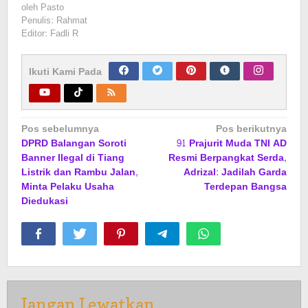
oleh
Pasto
Penulis: Rahmat
Editor: Fadli R
Ikuti Kami Pada
Navigasi
Pos sebelumnya
Pos berikutnya
DPRD Balangan Soroti
91 Prajurit Muda TNI AD
pos
Banner Ilegal di Tiang
Resmi Berpangkat Serda,
Listrik dan Rambu Jalan,
Adrizal: Jadilah Garda
Minta Pelaku Usaha
Terdepan Bangsa
Diedukasi
Jangan Lewatkan