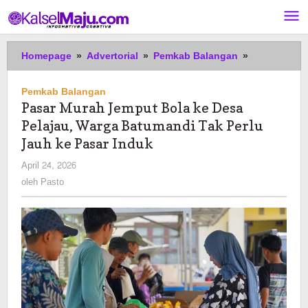
Lewati
ke
konten
Pasar
Homepage
»
Advertorial
»
Pemkab Balangan
»
Murah
Jemput
Pemkab Balangan
Bola
Pasar Murah Jemput Bola ke Desa
ke
Pelajau, Warga Batumandi Tak Perlu
Desa
Pelajau,
Jauh ke Pasar Induk
Warga
oleh
April 24, 2026
Batumandi
Pasto
oleh
Pasto
Tak
Perlu
Jauh
ke
Pasar
Induk