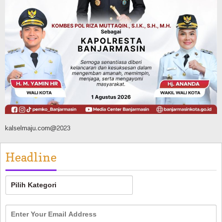
Advertorial
Pemkab Balangan
Silaturahmi ke DPRD Balangan, Kapolres
AKBP Arif Mansyur Perkuat Koordinasi
Keamanan Daerah
Agustus 6, 2026
kalselmaju.com@2023
Headline
Headline