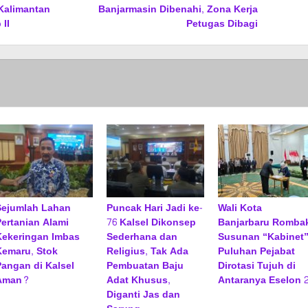
Kalimantan
Banjarmasin Dibenahi, Zona Kerja
II
Petugas Dibagi
Sejumlah Lahan
Puncak Hari Jadi ke-
Wali Kota
Pertanian Alami
76 Kalsel Dikonsep
Banjarbaru Romba
Kekeringan Imbas
Sederhana dan
Susunan “Kabinet”
Kemaru, Stok
Religius, Tak Ada
Puluhan Pejabat
Pangan di Kalsel
Pembuatan Baju
Dirotasi Tujuh di
Aman?
Adat Khusus,
Antaranya Eselon 
Diganti Jas dan