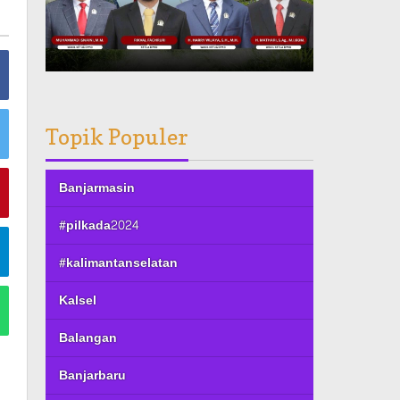
Topik Populer
Banjarmasin
#pilkada2024
#kalimantanselatan
Kalsel
Balangan
Banjarbaru