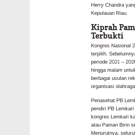
Herry Chandra yan
Kepulauan Riau.
Kiprah Pam
Terbukti
Kongres Nasional 
terpilih. Sebelumn
periode 2021 – 202
hingga malam unt
berbagai usulan re
organisasi olahraga
Penasehat PB Lemkar
pendiri PB Lemkar
kongres Lemkari ka
atau Paman Birin 
Menurutnya, seluru