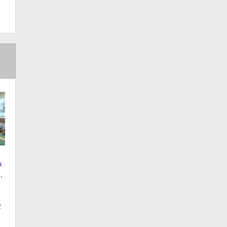
k
,
2