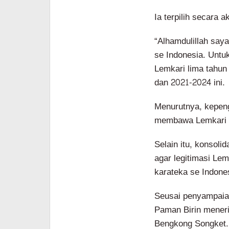
Ia terpilih secara 
“Alhamdulillah say
se Indonesia. Unt
Lemkari lima tahun
dan 2021-2024 ini.
Menurutnya, kepeng
membawa Lemkari M
Selain itu, konsolid
agar legitimasi Le
karateka se Indone
Seusai penyampaian
Paman Birin mener
Bengkong Songket.