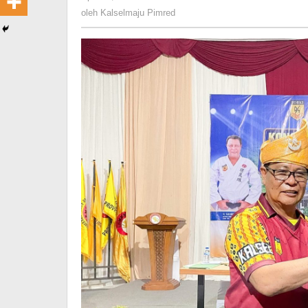
Kalselmaju
oleh
Kalselmaju Pimred
Indonesia
Pimred
Emas