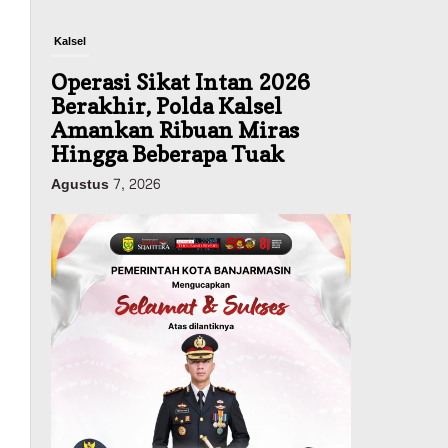
Kalsel
Operasi Sikat Intan 2026
Berakhir, Polda Kalsel
Amankan Ribuan Miras
Hingga Beberapa Tuak
Agustus 7, 2026
Pemerintahan
Sosial & Keagamaan
Banjarmasin Pilot Project
Perlinsos Digital, Target 30
Persen IKD Masih Jauh,
Komisi II DPR Turun
Tangan
Agustus 7, 2026