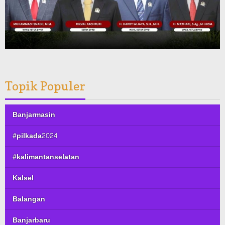
Topik Populer
Banjarmasin
#pilkada2024
#kalimantanselatan
Kalsel
Balangan
Banjarbaru