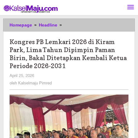
Lewati
ke
konten
Kongres
Homepage
»
Headline
»
PB
Lemkari
Kongres PB Lemkari 2026 di Kiram
2026
Park, Lima Tahun Dipimpin Paman
di
Kiram
Birin, Bakal Ditetapkan Kembali Ketua
Park,
Periode 2026-2031
Lima
oleh
April 25, 2026
Tahun
Kalselmaju
Dipimpin
oleh
Kalselmaju Pimred
Pimred
Paman
Birin,
Bakal
Ditetapkan
Kembali
Ketua
Periode
2026-