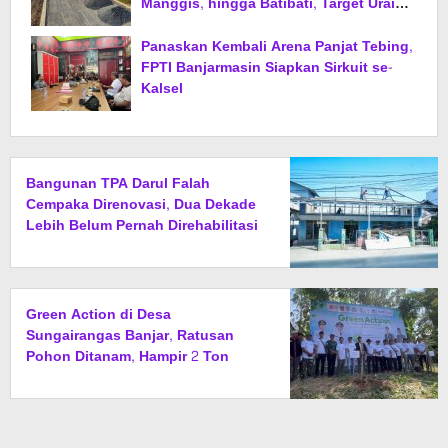
Manggis, hingga Batibati, Target Urai
Kemacetan dan Buka Kawasan Baru
Panaskan Kembali Arena Panjat Tebing,
FPTI Banjarmasin Siapkan Sirkuit se-
Kalsel
Bangunan TPA Darul Falah
Cempaka Direnovasi, Dua Dekade
Lebih Belum Pernah Direhabilitasi
Total
Green Action di Desa
Sungairangas Banjar, Ratusan
Pohon Ditanam, Hampir 2 Ton
Sampah Terkumpul dari Penukaran
dengan Sembako