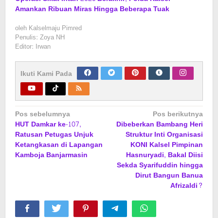
Amankan Ribuan Miras Hingga Beberapa Tuak
oleh
Kalselmaju Pimred
Penulis: Zoya NH
Editor: Irwan
Ikuti Kami Pada
Navigasi
Pos sebelumnya
Pos berikutnya
HUT Damkar ke-107,
Dibeberkan Bambang Heri
pos
Ratusan Petugas Unjuk
Struktur Inti Organisasi
Ketangkasan di Lapangan
KONI Kalsel Pimpinan
Kamboja Banjarmasin
Hasnuryadi, Bakal Diisi
Sekda Syarifuddin hingga
Dirut Bangun Banua
Afrizaldi?