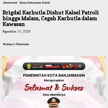
Advertorial
Dinas Kehutanan Kalsel
Brigdal Karhutla Dishut Kalsel Patroli
hingga Malam, Cegah Karhutla dalam
Kawasan
Agustus 10, 2026
Budaya & Pariwisata
900 Peserta Ramaikan Wali Kota Cup
Kicau Mania Banjarmasin, Total Hadiah
Rp40 Juta
Agustus 10, 2026
Advertorial
Pemkab Balangan
Rapat Paripurna Balangan Capai
Kesepakatan, Perubahan APBD 2026
Segera Diproses ke Gubernur Kalsel