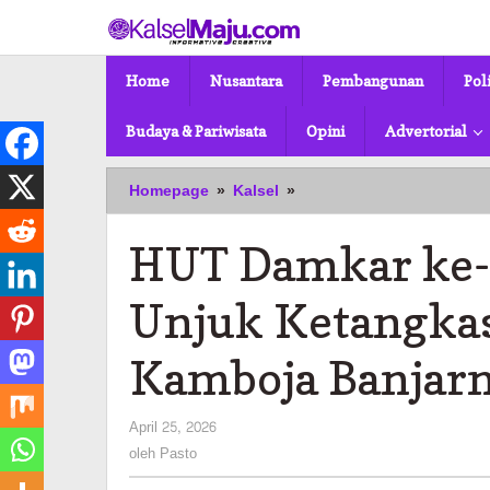
Lewati
ke
konten
Home
Nusantara
Pembangunan
Pol
Budaya & Pariwisata
Opini
Advertorial
HUT
Homepage
»
Kalsel
»
Damkar
ke-
HUT Damkar ke-1
107,
Ratusan
Petugas
Unjuk Ketangkas
Unjuk
Ketangkasan
Kamboja Banjar
di
Lapangan
Kamboja
oleh
April 25, 2026
Banjarmasin
Pasto
oleh
Pasto