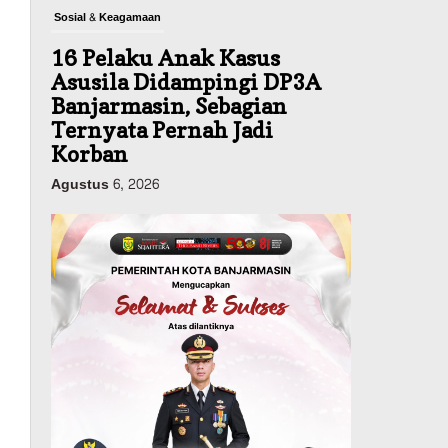
Sosial & Keagamaan
16 Pelaku Anak Kasus
Asusila Didampingi DP3A
Banjarmasin, Sebagian
Ternyata Pernah Jadi
Korban
Agustus 6, 2026
Dinas PUPR Kalsel
Pembangunan
Tindak Lanjut
Pascakecelakaan Maut,
Pemerintah Janji
Tingkatkan Fasilitas
Keselamatan Jalan
Alternatif Banjarbaru–
Batulicin