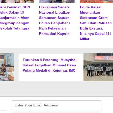
Sepi Peminat, SDN
Dievaluasi Secara
Polda Kalsel
Teluk Dalam 10
Nasional Libatkan
Musnahkan
Banjarmasin Akan
Seratusan Satuan,
Seratusan Gram
Diregroup dengan
Polres Banjarbaru
Sabu dan Ratusan
Sekolah Tetangga
Raih Pelayanan
Butir Ekstasi,
Prima dari Kapolri
Nilainya Capai 311
Miliar
Turunkan 9 Petarung, Muaythai
Kalsel Targetkan Minimal Bawa
Pulang Medali di Kejurnas IMC
2026