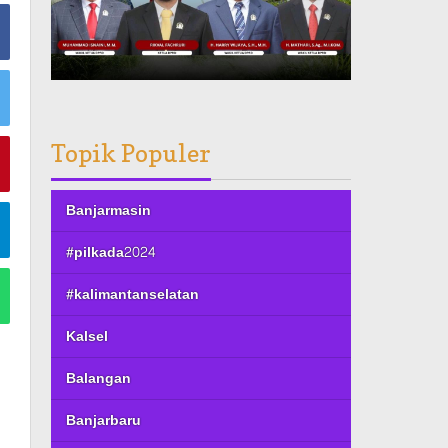
Topik Populer
Banjarmasin
#pilkada2024
#kalimantanselatan
Kalsel
Balangan
Banjarbaru