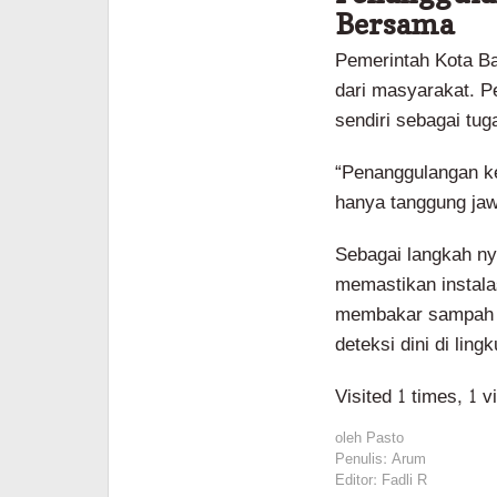
Bersama
Pemerintah Kota Ba
dari masyarakat. Pe
sendiri sebagai tu
“Penanggulangan k
hanya tanggung jaw
Sebagai langkah n
memastikan instalas
membakar sampah 
deteksi dini di lin
Visited 1 times, 1 v
oleh
Pasto
Penulis: Arum
Editor: Fadli R