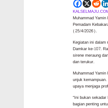
KALSELMAJU.COM
Muhammad Yamin H
Pemadam Kebakara
(25/4/2026).
Kegiatan ini dalam
Damkar ke-107. Ra
sirene meraung dan 
dan terukur.
Muhammad Yamin HR
unjuk kemampuan. I
upaya menjaga prof
“Ini bukan sekadar
bagian penting unt