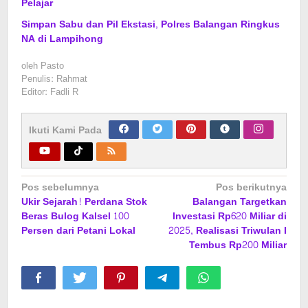
Pelajar
Simpan Sabu dan Pil Ekstasi, Polres Balangan Ringkus
NA di Lampihong
oleh
Pasto
Penulis: Rahmat
Editor: Fadli R
Ikuti Kami Pada
Navigasi
Pos sebelumnya
Pos berikutnya
Ukir Sejarah! Perdana Stok
Balangan Targetkan
pos
Beras Bulog Kalsel 100
Investasi Rp620 Miliar di
Persen dari Petani Lokal
2025, Realisasi Triwulan I
Tembus Rp200 Miliar