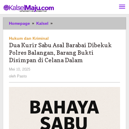
Lewati
ke
konten
Dua
Homepage
»
Kalsel
»
Kurir
Sabu
Hukum dan Kriminal
Asal
Dua Kurir Sabu Asal Barabai Dibekuk
Barabai
Polres Balangan, Barang Bukti
Dibekuk
Polres
Disimpan di Celana Dalam
Balangan,
oleh
Mei 10, 2025
Barang
Pasto
oleh
Pasto
Bukti
Disimpan
di
Celana
Dalam