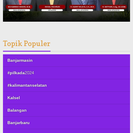
Topik Populer
Banjarmasin
#pilkada2024
#kalimantanselatan
Kalsel
Balangan
Banjarbaru