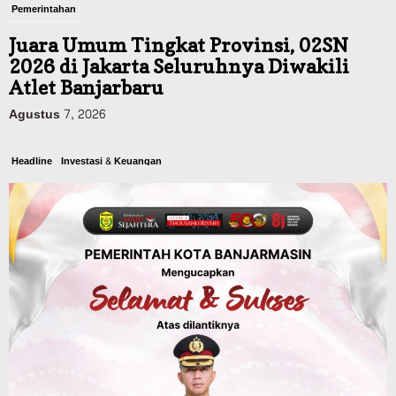
Pemerintahan
Juara Umum Tingkat Provinsi, 02SN
2026 di Jakarta Seluruhnya Diwakili
Atlet Banjarbaru
Agustus 7, 2026
Headline
Investasi & Keuangan
KUA-PPAS 2027 Banjarbaru Defisit 170
Miliar, Pendapatan 1,2 Triliun Belanja
1,37 Triliun, Tutup Kekurangan dari
SiLPA
Agustus 7, 2026
Kalsel
Operasi Sikat Intan 2026 Berakhir, Polda
Kalsel Amankan Ribuan Miras Hingga