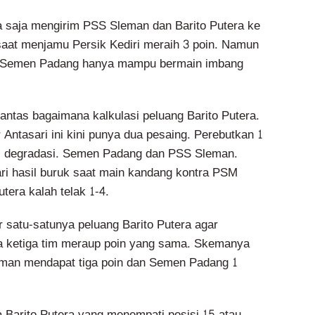
 saja mengirim PSS Sleman dan Barito Putera ke
 saat menjamu Persik Kediri meraih 3 poin. Namun
n. Semen Padang hanya mampu bermain imbang
lantas bagaimana kalkulasi peluang Barito Putera.
 Antasari ini kini punya dua pesaing. Perebutkan 1
ri degradasi. Semen Padang dan PSS Sleman.
ri hasil buruk saat main kandang kontra PSM
tera kalah telak 1-4.
r satu-satunya peluang Barito Putera agar
ka ketiga tim meraup poin yang sama. Skemanya
eman mendapat tiga poin dan Semen Padang 1
 Barito Putera yang menempati posisi 15 atau