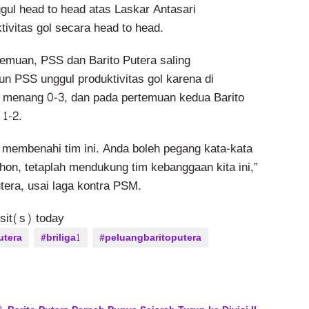
gul head to head atas Laskar Antasari
ivitas gol secara head to head.
temuan, PSS dan Barito Putera saling
 PSS unggul produktivitas gol karena di
 menang 0-3, dan pada pertemuan kedua Barito
 1-2.
n membenahi tim ini. Anda boleh pegang kata-kata
hon, tetaplah mendukung tim kebanggaan kita ini,”
tera, usai laga kontra PSM.
isit(s) today
utera
#briliga1
#peluangbaritoputera