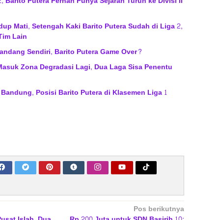
, Barito Putera Pernah Punya Sejarah Turun ke Divisi II
up Mati, Setengah Kaki Barito Putera Sudah di Liga 2,
Tim Lain
Kandang Sendiri, Barito Putera Game Over?
a Masuk Zona Degradasi Lagi, Dua Laga Sisa Penentu
Bandung, Posisi Barito Putera di Klasemen Liga 1
Pos berikutnya
Pusat Islah, Dua
Rp 200 Juta untuk SDN Basirih 10: