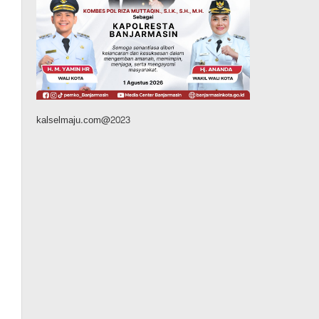
Kalsel
Operasi Sikat Intan 2026
Berakhir, Polda Kalsel
Amankan Ribuan Miras
Hingga Beberapa Tuak
Agustus 7, 2026
kalselmaju.com@2023
Pemerintahan
Sosial & Keagamaan
Banjarmasin Pilot Project
Perlinsos Digital, Target 30
Persen IKD Masih Jauh,
Komisi II DPR Turun
Tangan
Agustus 7, 2026