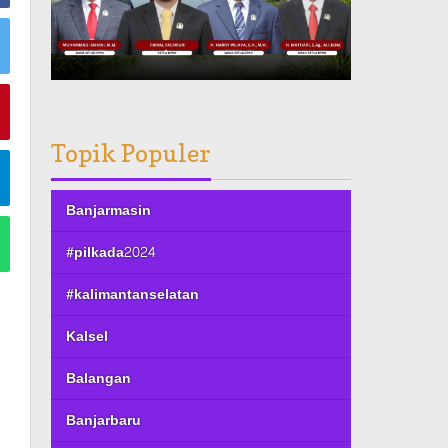
Topik Populer
Banjarmasin
#pilkada2024
#kalimantanselatan
Kalsel
Balangan
Banjarbaru