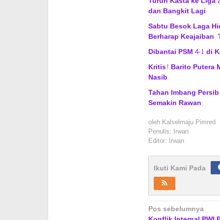
Turun Kasta ke Liga 2
dan Bangkit Lagi
Sabtu Besok Laga Hid
Berharap Keajaiban 
Dibantai PSM 4-1 di 
Kritis! Barito Puter
Nasib
Tahan Imbang Persib 
Semakin Rawan
oleh
Kalselmaju Pimred
Penulis: Irwan
Editor: Irwan
Ikuti Kami Pada
Navigasi
Pos sebelumnya
Konflik Internal PWI 