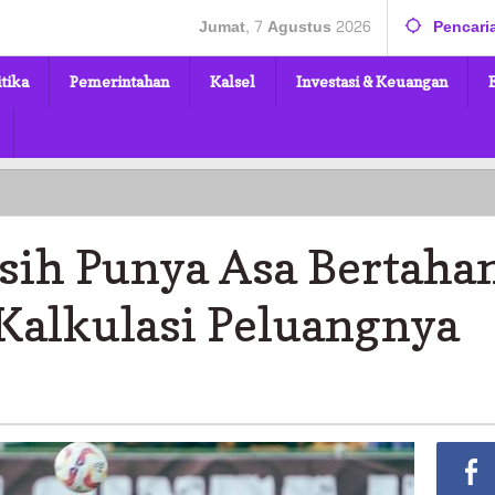
Jumat, 7 Agustus 2026
Pencari
itika
Pemerintahan
Kalsel
Investasi & Keuangan
asih Punya Asa Bertaha
i Kalkulasi Peluangnya