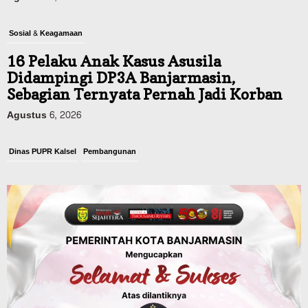
Sosial & Keagamaan
16 Pelaku Anak Kasus Asusila
Didampingi DP3A Banjarmasin,
Sebagian Ternyata Pernah Jadi Korban
Agustus 6, 2026
Dinas PUPR Kalsel
Pembangunan
Tindak Lanjut Pascakecelakaan Maut,
Pemerintah Janji Tingkatkan Fasilitas
Keselamatan Jalan Alternatif
Banjarbaru–Batulicin
Agustus 6, 2026
Dinas Kehutanan Kalsel