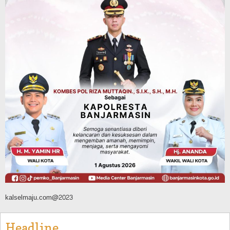
Tahura Sultan Adam Sempat Alami
Kebakaran Lahan, Api Berhasil
Dipadamkan, Kadishut Kalsel
Memimpin Langsung Aksi di Lapangan
Agustus 6, 2026
Advertorial
Pemkab Balangan
Silaturahmi ke DPRD Balangan, Kapolres
AKBP Arif Mansyur Perkuat Koordinasi
Keamanan Daerah
Agustus 6, 2026
kalselmaju.com@2023
Headline