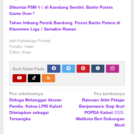
Dibantai PSM 4-1 di Kandang Sendiri, Barito Putera
Game Over?
Tahan Imbang Persib Bandung, Posisi Barito Putera di
Klasemen Liga 1 Semakin Rawan
oleh
Kalselmaju Pimred
Penulis: Irwan
Editor: Irwan
Ikuti Kami Pada
Navigasi
Pos sebelumnya
Pos berikutnya
Diduga Melanggar Aturan
Ratusan Atlet Pelajar
pos
Pemilu, Ketua LPRI Kalsel
Banjarmasin Siap Ikuti
Ditetapkan sebagai
POPDA Kalsel 2025,
Tersangka
Walikota Beri Dukungan
Moril