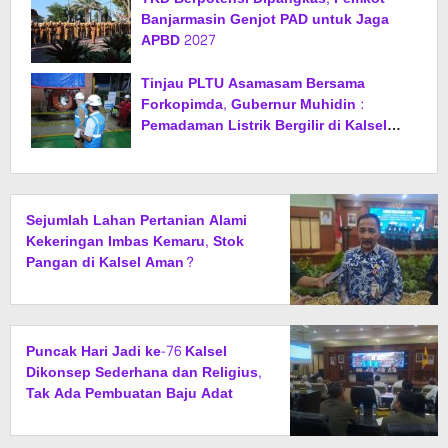
Banjarmasin Genjot PAD untuk Jaga
APBD 2027
Tinjau PLTU Asamasam Bersama
Forkopimda, Gubernur Muhidin :
Pemadaman Listrik Bergilir di Kalsel
Segera Berakhir
Sejumlah Lahan Pertanian Alami
Kekeringan Imbas Kemaru, Stok
Pangan di Kalsel Aman?
Puncak Hari Jadi ke-76 Kalsel
Dikonsep Sederhana dan Religius,
Tak Ada Pembuatan Baju Adat
Khusus, Diganti Jas dan Sarung