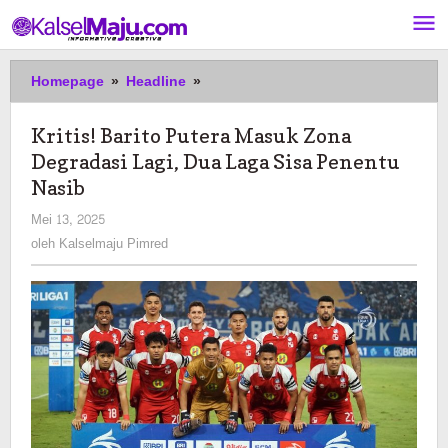
Lewati
ke
konten
Kritis!
Homepage
»
Headline
»
Barito
Putera
Kritis! Barito Putera Masuk Zona
Masuk
Degradasi Lagi, Dua Laga Sisa Penentu
Zona
Degradasi
Nasib
Lagi,
oleh
Mei 13, 2025
Dua
Kalselmaju
oleh
Kalselmaju Pimred
Laga
Pimred
Sisa
Penentu
Nasib