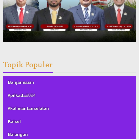
Topik Populer
Banjarmasin
#pilkada2024
#kalimantanselatan
Kalsel
Balangan