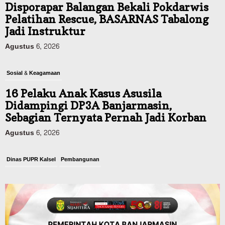
Disporapar Balangan Bekali Pokdarwis
Pelatihan Rescue, BASARNAS Tabalong
Jadi Instruktur
Agustus 6, 2026
Sosial & Keagamaan
16 Pelaku Anak Kasus Asusila
Didampingi DP3A Banjarmasin,
Sebagian Ternyata Pernah Jadi Korban
Agustus 6, 2026
Dinas PUPR Kalsel
Pembangunan
Tindak Lanjut Pascakecelakaan Maut,
Pemerintah Janji Tingkatkan Fasilitas
Keselamatan Jalan Alternatif
Banjarbaru–Batulicin