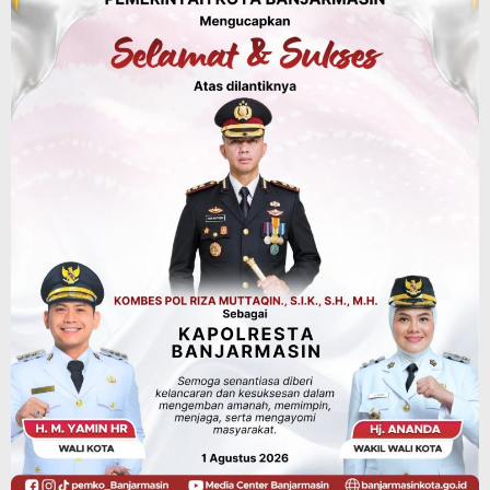
Agustus 6, 2026
Dinas Kehutanan Kalsel
Tahura Sultan Adam Sempat Alami
Kebakaran Lahan, Api Berhasil
Dipadamkan, Kadishut Kalsel
Memimpin Langsung Aksi di Lapangan
Agustus 6, 2026
Advertorial
Pemkab Balangan
Silaturahmi ke DPRD Balangan, Kapolres
AKBP Arif Mansyur Perkuat Koordinasi
Keamanan Daerah
Agustus 6, 2026