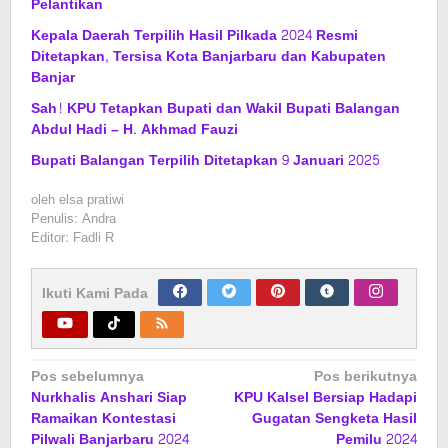
Pelantikan
Kepala Daerah Terpilih Hasil Pilkada 2024 Resmi
Ditetapkan, Tersisa Kota Banjarbaru dan Kabupaten
Banjar
Sah! KPU Tetapkan Bupati dan Wakil Bupati Balangan
Abdul Hadi – H. Akhmad Fauzi
Bupati Balangan Terpilih Ditetapkan 9 Januari 2025
oleh
elsa pratiwi
Penulis: Andra
Editor: Fadli R
Ikuti Kami Pada
Navigasi
Pos sebelumnya
Pos berikutnya
Nurkhalis Anshari Siap
KPU Kalsel Bersiap Hadapi
pos
Ramaikan Kontestasi
Gugatan Sengketa Hasil
Pilwali Banjarbaru 2024
Pemilu 2024