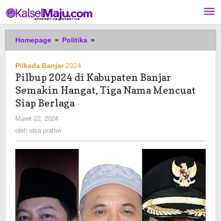
Lewati
ke
konten
Pilbup
Homepage
»
Politika
»
2024
di
Pilkada Banjar 2024
Kabupaten
Pilbup 2024 di Kabupaten Banjar
Banjar
Semakin Hangat, Tiga Nama Mencuat
Semakin
Hangat,
Siap Berlaga
Tiga
oleh
Maret 22, 2024
Nama
elsa
oleh
elsa pratiwi
Mencuat
pratiwi
Siap
Berlaga