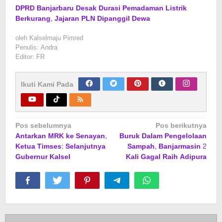
DPRD Banjarbaru Desak Durasi Pemadaman Listrik
Berkurang, Jajaran PLN Dipanggil Dewa
oleh
Kalselmaju Pimred
Penulis: Andra
Editor: FR
Ikuti Kami Pada
Navigasi
Pos sebelumnya
Pos berikutnya
Antarkan MRK ke Senayan,
Buruk Dalam Pengelolaan
pos
Ketua Timses: Selanjutnya
Sampah, Banjarmasin 2
Gubernur Kalsel
Kali Gagal Raih Adipura