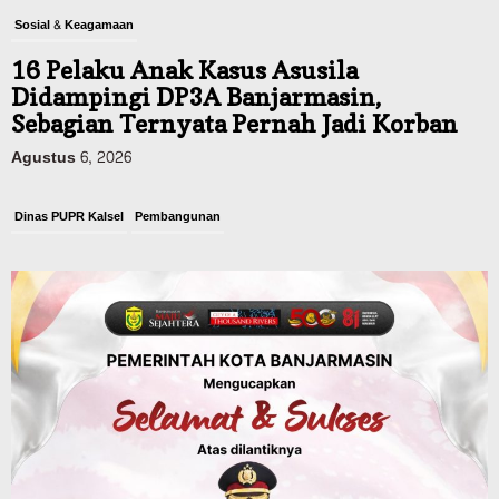
Sosial & Keagamaan
16 Pelaku Anak Kasus Asusila
Didampingi DP3A Banjarmasin,
Sebagian Ternyata Pernah Jadi Korban
Agustus 6, 2026
Dinas PUPR Kalsel
Pembangunan
Tindak Lanjut Pascakecelakaan Maut,
Pemerintah Janji Tingkatkan Fasilitas
Keselamatan Jalan Alternatif
Banjarbaru–Batulicin
Agustus 6, 2026
Dinas Kehutanan Kalsel
Tahura Sultan Adam Sempat Alami