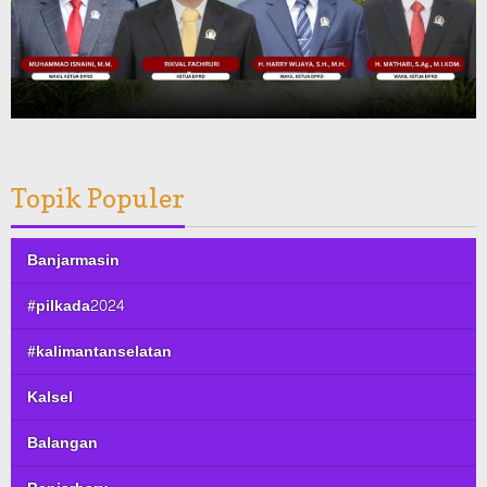
Topik Populer
Banjarmasin
#pilkada2024
#kalimantanselatan
Kalsel
Balangan