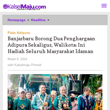
Lewati
ke
konten
Banjarbaru
Homepage
»
Headline
»
Borong
Dua
Piala Adipura
Penghargaan
Banjarbaru Borong Dua Penghargaan
Adipura
Adipura Sekaligus, Walikota: Ini
Sekaligus,
Walikota:
Hadiah Seluruh Masyarakat Idaman
Ini
oleh
Maret 8, 2024
Hadiah
Kalselmaju
oleh
Kalselmaju Pimred
Seluruh
Pimred
Masyarakat
Idaman