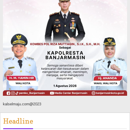
Kebakaran Lahan, Api Berhasil
Dipadamkan, Kadishut Kalsel
Memimpin Langsung Aksi di Lapangan
Agustus 6, 2026
Advertorial
Pemkab Balangan
Silaturahmi ke DPRD Balangan, Kapolres
AKBP Arif Mansyur Perkuat Koordinasi
Keamanan Daerah
Agustus 6, 2026
kalselmaju.com@2023
Headline