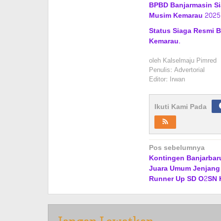
BPBD Banjarmasin Sia
Musim Kemarau 2025
Status Siaga Resmi 
Kemarau.
oleh
Kalselmaju Pimred
Penulis: Advertorial
Editor: Irwan
Ikuti Kami Pada
Navigasi
Pos sebelumnya
Kontingen Banjarbaru
pos
Juara Umum Jenjang
Runner Up SD O2SN K