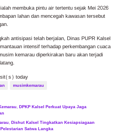
ialah membuka pintu air tertentu sejak Mei 2026
mbapan lahan dan mencegah kawasan tersebut
gan.
kah antisipasi telah berjalan, Dinas PUPR Kalsel
emantauan intensif terhadap perkembangan cuaca
usim kemarau diperkirakan baru akan terjadi
datang.
isit(s) today
gan
musimkemarau
 Kemarau, DPKP Kalsel Perkuat Upaya Jaga
an
au, Dishut Kalsel Tingkatkan Kesiapsiagaan
 Pelestarian Satwa Langka