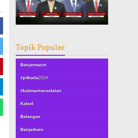
Topik Populer
Banjarmasin
#pilkada2024
#kalimantanselatan
Kalsel
Balangan
Banjarbaru