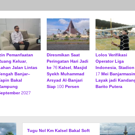
Izin Pemanfaatan
Diresmikan Saat
Lolos Verifikasi
Ruang Keluar,
Peringatan Hari Jadi
Operator Liga
Lahan Jalan Lintas
ke 76 Kalsel, Masjid
Indonesia, Stadion
Tengah Banjar–
Syekh Muhammad
17 Mei Banjarmasi
Tapin Bakal
Arsyad Al-Banjari
Layak jadi Kandan
Rampung
Siap 100 Persen
Barito Putera
September 2027
Tugu Nol Km Kalsel Bakal Soft