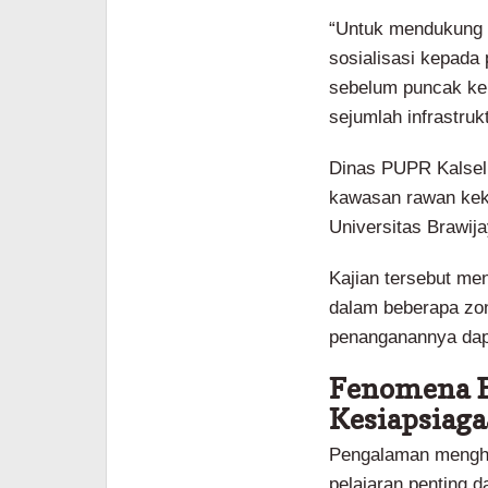
“Untuk mendukung 
sosialisasi kepada
sebelum puncak kem
sejumlah infrastruk
Dinas PUPR Kalsel
kawasan rawan keke
Universitas Brawija
Kajian tersebut me
dalam beberapa zon
penanganannya dapa
Fenomena E
Kesiapsiag
Pengalaman mengha
pelajaran penting 