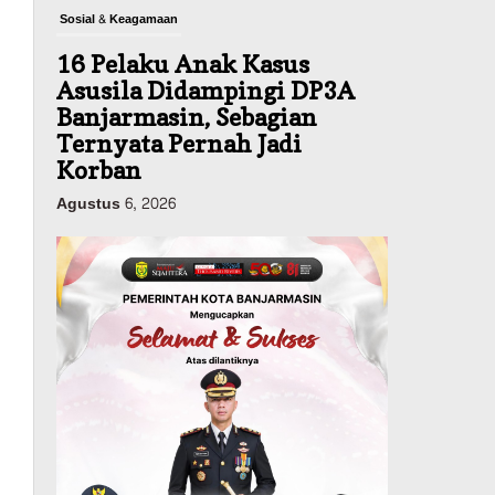
Sosial & Keagamaan
16 Pelaku Anak Kasus
Asusila Didampingi DP3A
Banjarmasin, Sebagian
Ternyata Pernah Jadi
Korban
Agustus 6, 2026
Dinas PUPR Kalsel
Pembangunan
Tindak Lanjut
Pascakecelakaan Maut,
Pemerintah Janji
Tingkatkan Fasilitas
Keselamatan Jalan
Alternatif Banjarbaru–
Batulicin