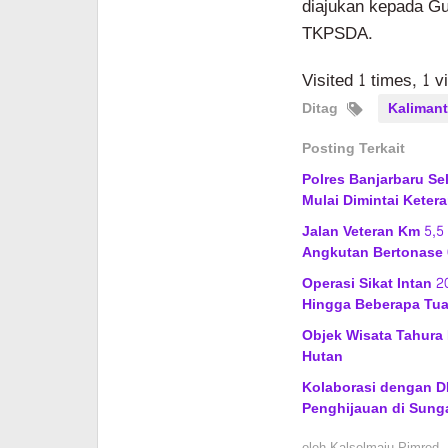
diajukan kepada Gu
TKPSDA.
Visited 1 times, 1 v
Ditag
Kalimant
Posting Terkait
Polres Banjarbaru Se
Mulai Dimintai Keter
Jalan Veteran Km 5,5
Angkutan Bertonase 
Operasi Sikat Intan 
Hingga Beberapa Tu
Objek Wisata Tahura 
Hutan
Kolaborasi dengan DL
Penghijauan di Sung
oleh
Kalselmaju Pimred