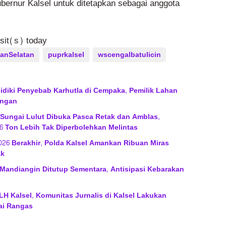
bernur Kalsel untuk ditetapkan sebagai anggota
isit(s) today
anSelatan
puprkalsel
wscengalbatulicin
lidiki Penyebab Karhutla di Cempaka, Pemilik Lahan
angan
 Sungai Lulut Dibuka Pasca Retak dan Amblas,
6 Ton Lebih Tak Diperbolehkan Melintas
2026 Berakhir, Polda Kalsel Amankan Ribuan Miras
ak
Mandiangin Ditutup Sementara, Antisipasi Kebarakan
H Kalsel, Komunitas Jurnalis di Kalsel Lakukan
ai Rangas