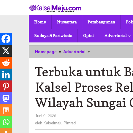
Lewati
ke
konten
Home
Nusantara
Pembangunan
Pol
Budaya & Pariwisata
Opini
Advertorial
Terbuka
Homepage
»
Advertorial
»
untuk
Banyak
Terbuka untuk B
Pihak,
PUPR
Kalsel
Kalsel Proses 
Proses
Rekrutmen
Wilayah Sungai C
TKPSDA
Wilayah
Sungai
oleh
Juni 9, 2026
Cengal
Kalselmaju
oleh
Kalselmaju Pimred
-
Pimred
Batulicin