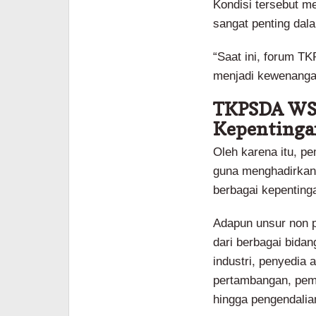
Kondisi tersebut m
sangat penting dal
“Saat ini, forum T
menjadi kewenangan
TKPSDA WS 
Kepentinga
Oleh karena itu, 
guna menghadirkan
berbagai kepentinga
Adapun unsur non p
dari berbagai bidan
industri, penyedia 
pertambangan, pemba
hingga pengendalian