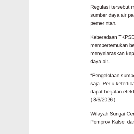
Regulasi tersebut 
sumber daya air pa
pemerintah.
Keberadaan TKPSDA
mempertemukan ber
menyelaraskan kepe
daya air.
“Pengelolaan sumbe
saja. Perlu keterli
dapat berjalan efek
(8/6/2026)
Wilayah Sungai Cen
Pemprov Kalsel dan