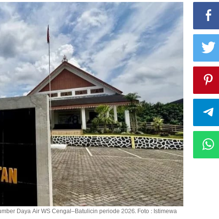
mber Daya Air WS Cengal–Batulicin periode 2026. Foto : Istimewa