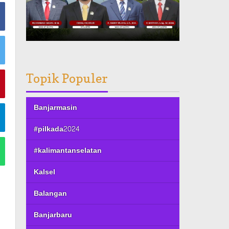
Topik Populer
Banjarmasin
#pilkada2024
#kalimantanselatan
Kalsel
Balangan
Banjarbaru