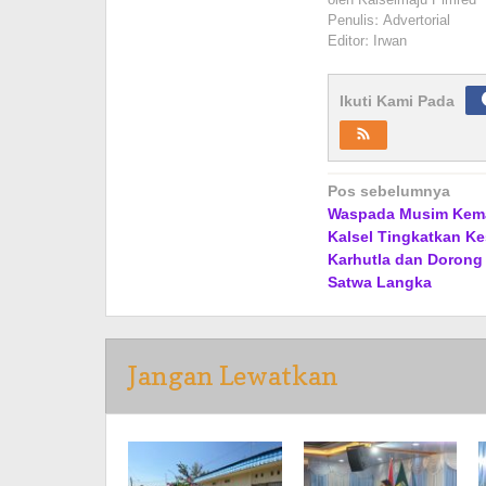
Penulis: Advertorial
Editor: Irwan
Ikuti Kami Pada
Navigasi
Pos sebelumnya
Waspada Musim Kema
pos
Kalsel Tingkatkan K
Karhutla dan Dorong 
Satwa Langka
Jangan Lewatkan