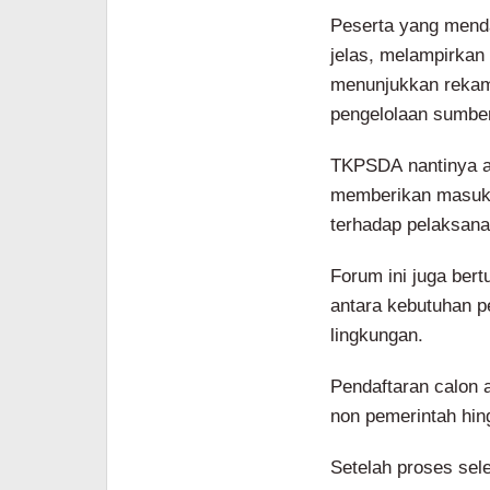
Peserta yang mendaf
jelas, melampirka
menunjukkan rekam 
pengelolaan sumber
TKPSDA nantinya a
memberikan masuka
terhadap pelaksana
Forum ini juga be
antara kebutuhan p
lingkungan.
Pendaftaran calon 
non pemerintah hin
Setelah proses sel