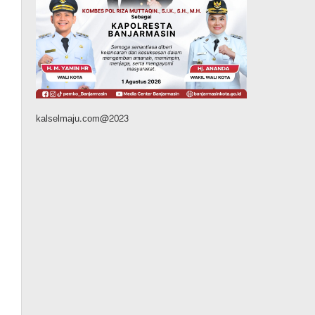
Budaya & Pariwisata
Bunda PAUD Banjarmasin
Ajak Anak Belajar Sambil
Lihat Satwa, Jelajah Literasi
di Taman Jahri Saleh
Agustus 9, 2026
kalselmaju.com@2023
Advertorial
Pemkab Balangan
28 Pelajar Halong Balangan
Jalani Latihan Intensif
Paskibraka, Ditempa TNI-
Polri Sambut HUT ke-81 RI
Agustus 9, 2026