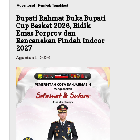
Advertorial
Pemkab Tanahlaut
Bupati Rahmat Buka Bupati
Cup Basket 2026, Bidik
Emas Porprov dan
Rencanakan Pindah Indoor
2027
Agustus 9, 2026
Sosial & Keagamaan
45 Pramuka Banjarmasin
Berangkat ke Jamnas XII
Cibubur, Termasuk Dua
Peserta Berkebutuhan
Khusus
Agustus 9, 2026