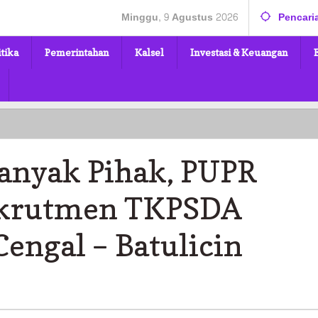
Minggu, 9 Agustus 2026
Pencari
itika
Pemerintahan
Kalsel
Investasi & Keuangan
anyak Pihak, PUPR
Rekrutmen TKPSDA
engal – Batulicin