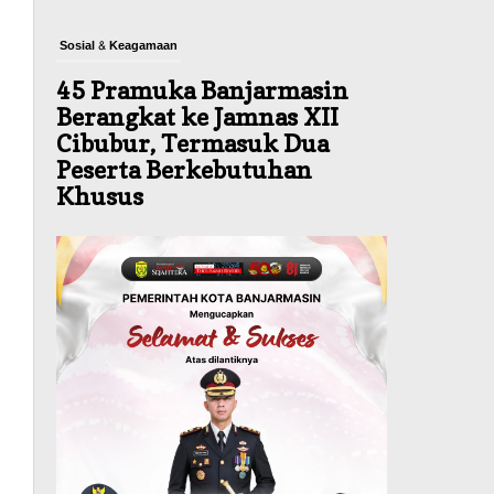
Sosial & Keagamaan
45 Pramuka Banjarmasin
Berangkat ke Jamnas XII
Cibubur, Termasuk Dua
Peserta Berkebutuhan
Khusus
Agustus 9, 2026
Budaya & Pariwisata
Bunda PAUD Banjarmasin
Ajak Anak Belajar Sambil
Lihat Satwa, Jelajah Literasi
di Taman Jahri Saleh
Agustus 9, 2026