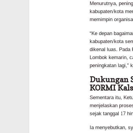
Menurutnya, penin
kabupaten/kota men
memimpin organisas
“Ke depan bagaiman
kabupaten/kota sem
dikenal luas. Pada
Lombok kemarin, cap
peningkatan lagi,” k
Dukungan S
KORMI Kals
Sementara itu, Ke
menjelaskan prose
sejak tanggal 17 hi
Ia menyebutkan, sy