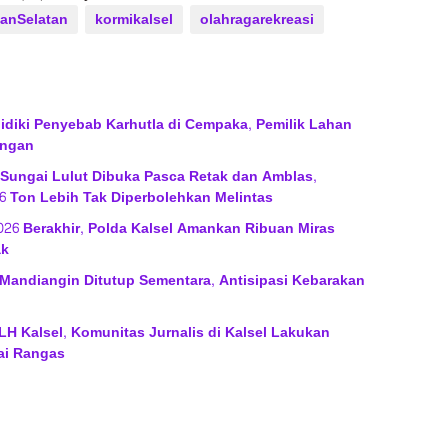
anSelatan
kormikalsel
olahragarekreasi
lidiki Penyebab Karhutla di Cempaka, Pemilik Lahan
angan
 Sungai Lulut Dibuka Pasca Retak dan Amblas,
6 Ton Lebih Tak Diperbolehkan Melintas
2026 Berakhir, Polda Kalsel Amankan Ribuan Miras
ak
Mandiangin Ditutup Sementara, Antisipasi Kebarakan
H Kalsel, Komunitas Jurnalis di Kalsel Lakukan
ai Rangas