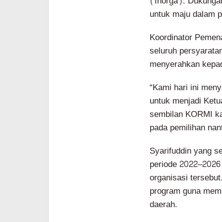
(Inorga). Dukungan
untuk maju dalam 
Koordinator Pemena
seluruh persyaratan
menyerahkan kepada
“Kami hari ini men
untuk menjadi Ket
sembilan KORMI kab
pada pemilihan nant
Syarifuddin yang s
periode 2022–2026
organisasi tersebut
program guna memp
daerah.