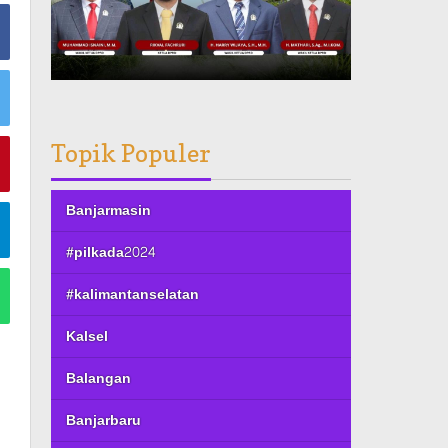
Topik Populer
Banjarmasin
#pilkada2024
#kalimantanselatan
Kalsel
Balangan
Banjarbaru