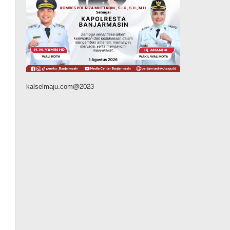
Advertorial
Pemkab Balangan
28 Pelajar Halong Balangan
Jalani Latihan Intensif
Paskibraka, Ditempa TNI-
Polri Sambut HUT ke-81 RI
Agustus 9, 2026
kalselmaju.com@2023
Advertorial
Pemkab Tanahlaut
Delegasi Kementerian LH
Kunjungi Tanahlaut, Bupati
Rahmat Paparkan Potensi
363 Ribu Hektare Wilayah
Agustus 9, 2026