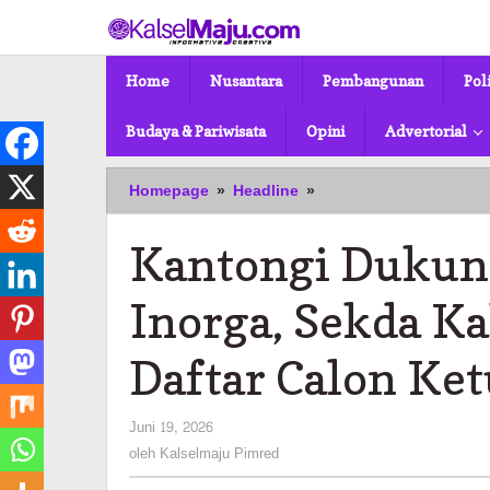
Lewati
ke
konten
Home
Nusantara
Pembangunan
Pol
Budaya & Pariwisata
Opini
Advertorial
Kantongi
Homepage
»
Headline
»
Dukungan
9
Kantongi Dukung
Daerah
dan
30
Inorga, Sekda Ka
Inorga,
Sekda
Daftar Calon Ke
Kalsel
Syarifuddin
Resmi
oleh
Juni 19, 2026
Daftar
Kalselmaju
oleh
Kalselmaju Pimred
Calon
Pimred
Ketua