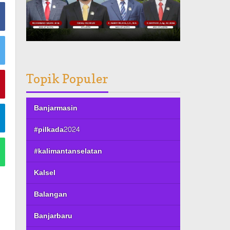
Topik Populer
Banjarmasin
#pilkada2024
#kalimantanselatan
Kalsel
Balangan
Banjarbaru