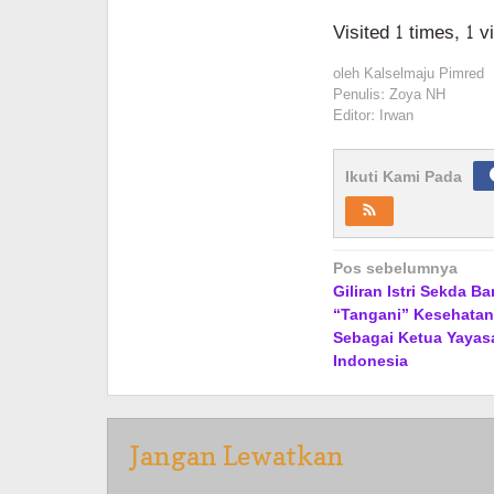
Visited 1 times, 1 v
oleh
Kalselmaju Pimred
Penulis: Zoya NH
Editor: Irwan
Ikuti Kami Pada
Navigasi
Pos sebelumnya
Giliran Istri Sekda B
pos
“Tangani” Kesehatan
Sebagai Ketua Yayas
Indonesia
Jangan Lewatkan