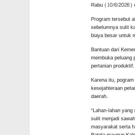
Rabu (10/6/2026) d
Program tersebut 
sebelumnya sulit k
biaya besar untuk 
Bantuan dari Kemen
membuka peluang p
pertanian produktif.
Karena itu, pogra
kesejahteraan peta
daerah.
“Lahan-lahan yang 
sulit menjadi sawa
masyarakat serta 
Batola maupun Kals