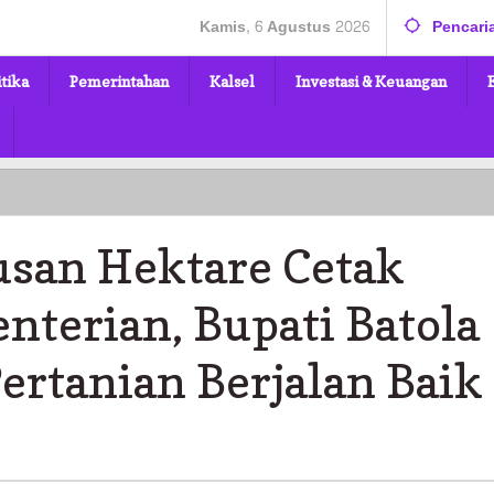
Kamis, 6 Agustus 2026
Pencari
itika
Pemerintahan
Kalsel
Investasi & Keuangan
usan Hektare Cetak
nterian, Bupati Batola
ertanian Berjalan Baik