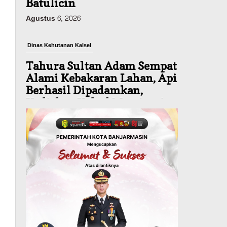
Batulicin
Agustus 6, 2026
Dinas Kehutanan Kalsel
Tahura Sultan Adam Sempat
Alami Kebakaran Lahan, Api
Berhasil Dipadamkan,
Kadishut Kalsel Memimpin
Langsung Aksi di Lapangan
Agustus 6, 2026
Advertorial
Pemkab Balangan
Silaturahmi ke DPRD
Balangan, Kapolres AKBP
Arif Mansyur Perkuat
Koordinasi Keamanan
Daerah