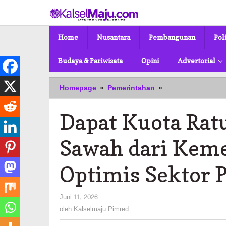
Lewati
ke
konten
Home
Nusantara
Pembangunan
Pol
Budaya & Pariwisata
Opini
Advertorial
Dapat
Homepage
»
Pemerintahan
»
Kuota
Ratusan
Dapat Kuota Rat
Hektare
Cetak
Sawah
Sawah dari Keme
dari
Kementerian,
Optimis Sektor P
Bupati
Batola
Optimis
oleh
Juni 11, 2026
Sektor
Kalselmaju
oleh
Kalselmaju Pimred
Pertanian
Pimred
Berjalan