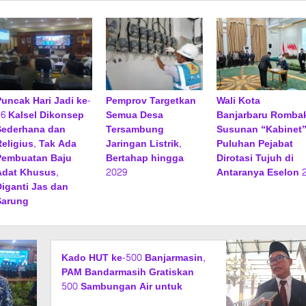
Puncak Hari Jadi ke-
Pemprov Targetkan
Wali Kota
76 Kalsel Dikonsep
Semua Desa
Banjarbaru Romba
Sederhana dan
Tersambung
Susunan “Kabinet”
Religius, Tak Ada
Jaringan Listrik,
Puluhan Pejabat
Pembuatan Baju
Bertahap hingga
Dirotasi Tujuh di
Adat Khusus,
2029
Antaranya Eselon 
Diganti Jas dan
Sarung
Kado HUT ke-500 Banjarmasin,
PAM Bandarmasih Gratiskan
500 Sambungan Air untuk
Warga Desil 1