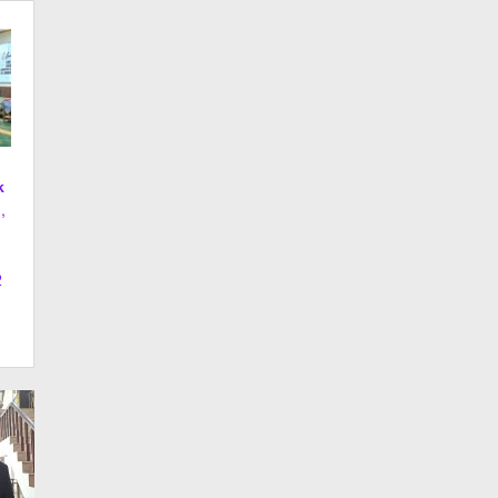
k
,
2