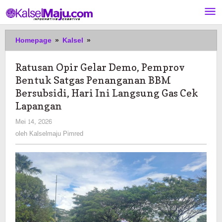
Lewati
ke
konten
Ratusan
Homepage
»
Kalsel
»
Opir
Gelar
Ratusan Opir Gelar Demo, Pemprov
Demo,
Bentuk Satgas Penanganan BBM
Pemprov
Bentuk
Bersubsidi, Hari Ini Langsung Gas Cek
Satgas
Lapangan
Penanganan
oleh
Mei 14, 2026
BBM
Kalselmaju
Bersubsidi,
oleh
Kalselmaju Pimred
Pimred
Hari
Ini
Langsung
Gas
Cek
Lapangan