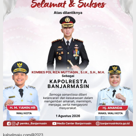
Kalsel
Operasi Sikat Intan 2026 Berakhir, Polda
Kalsel Amankan Ribuan Miras Hingga
Beberapa Tuak
Agustus 7, 2026
Pemerintahan
Sosial & Keagamaan
Banjarmasin Pilot Project Perlinsos
Digital, Target 30 Persen IKD Masih
Jauh, Komisi II DPR Turun Tangan
Agustus 7, 2026
kalselmaju.com@2023