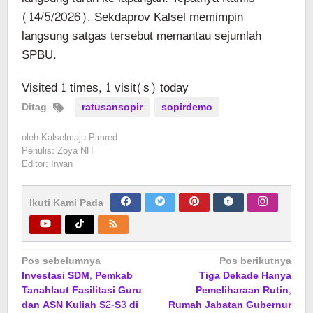
(14/5/2026). Sekdaprov Kalsel memimpin
langsung satgas tersebut memantau sejumlah
SPBU.
Visited 1 times, 1 visit(s) today
Ditag
ratusansopir
sopirdemo
oleh
Kalselmaju Pimred
Penulis: Zoya NH
Editor: Irwan
Ikuti Kami Pada
Navigasi
Pos sebelumnya
Pos berikutnya
Investasi SDM, Pemkab
Tiga Dekade Hanya
pos
Tanahlaut Fasilitasi Guru
Pemeliharaan Rutin,
dan ASN Kuliah S2-S3 di
Rumah Jabatan Gubernur