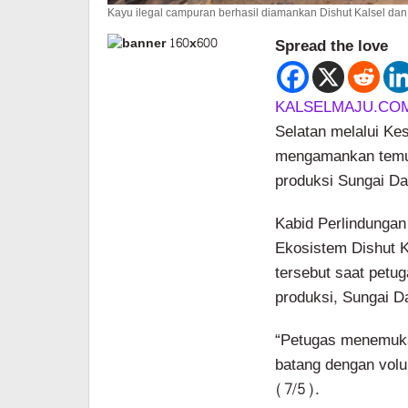
Kayu ilegal campuran berhasil diamankan Dishut Kalsel dan k
Spread the love
KALSELMAJU.CO
Selatan melalui Ke
mengamankan temuan
produksi Sungai Da
Kabid Perlindunga
Ekosistem Dishut 
tersebut saat petu
produksi, Sungai D
“Petugas menemukan
batang dengan volu
(7/5).