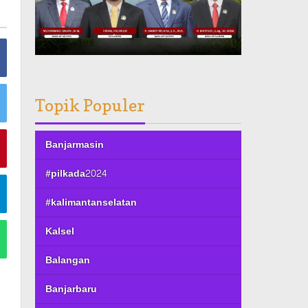
Topik Populer
Banjarmasin
#pilkada2024
#kalimantanselatan
Kalsel
Balangan
Banjarbaru