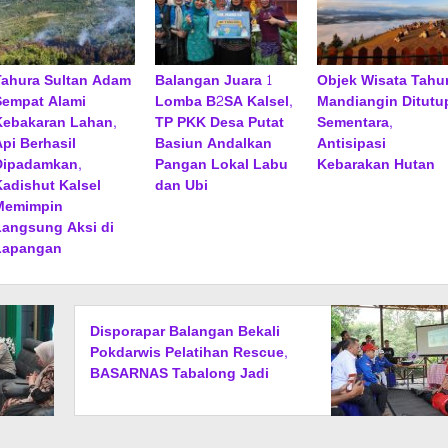
Tahura Sultan Adam
Balangan Juara 1
Objek Wisata Tahu
Sempat Alami
Lomba B2SA Kalsel,
Mandiangin Ditutu
Kebakaran Lahan,
TP PKK Desa Putat
Sementara,
Api Berhasil
Basiun Andalkan
Antisipasi
Dipadamkan,
Pangan Lokal Labu
Kebarakan Hutan
Kadishut Kalsel
dan Ubi
Memimpin
Langsung Aksi di
Lapangan
Disporapar Balangan Bekali
Pokdarwis Pelatihan Rescue,
BASARNAS Tabalong Jadi
Instruktur