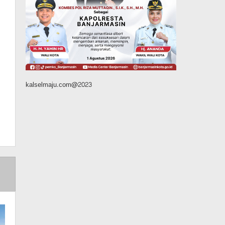
Kalsel
Operasi Sikat Intan 2026
Berakhir, Polda Kalsel
Amankan Ribuan Miras
Hingga Beberapa Tuak
Agustus 7, 2026
kalselmaju.com@2023
Pemerintahan
Sosial & Keagamaan
Banjarmasin Pilot Project
Perlinsos Digital, Target 30
Persen IKD Masih Jauh,
Komisi II DPR Turun
Tangan
Agustus 7, 2026