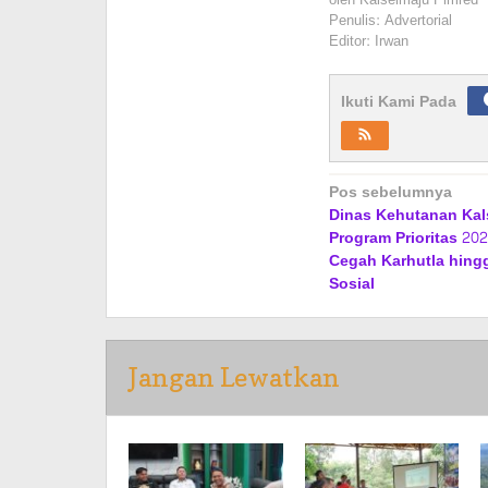
oleh
Kalselmaju Pimred
Penulis: Advertorial
Editor: Irwan
Ikuti Kami Pada
Navigasi
Pos sebelumnya
Dinas Kehutanan Kal
pos
Program Prioritas 20
Cegah Karhutla hing
Sosial
Jangan Lewatkan