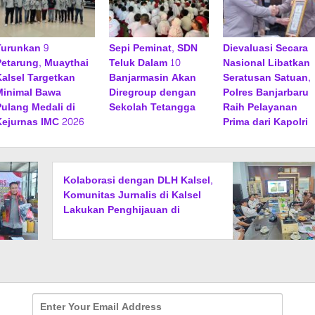
Turunkan 9
Sepi Peminat, SDN
Dievaluasi Secara
Petarung, Muaythai
Teluk Dalam 10
Nasional Libatkan
Kalsel Targetkan
Banjarmasin Akan
Seratusan Satuan,
Minimal Bawa
Diregroup dengan
Polres Banjarbaru
Pulang Medali di
Sekolah Tetangga
Raih Pelayanan
Kejurnas IMC 2026
Prima dari Kapolri
Kolaborasi dengan DLH Kalsel,
Komunitas Jurnalis di Kalsel
Lakukan Penghijauan di
Sungai Rangas