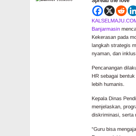
Spread the love
KALSELMAJU.CO
Banjarmasin
mencan
Kekerasan pada mo
langkah strategis 
nyaman, dan inklusi
Pencanangan dilak
HR sebagai bentuk
lebih humanis.
Kepala Dinas Pend
menjelaskan, progra
diskriminasi, serta
“Guru bisa mengajar