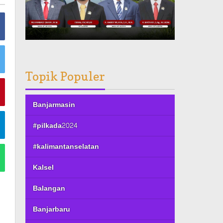
Topik Populer
Banjarmasin
#pilkada2024
#kalimantanselatan
Kalsel
Balangan
Banjarbaru