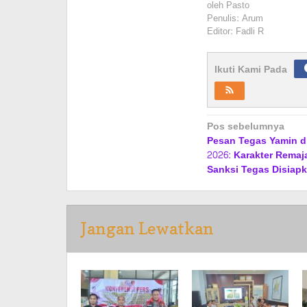
oleh
Pasto
Penulis: Arum
Editor: Fadli R
Ikuti Kami Pada
Navigasi
Pos sebelumnya
Pesan Tegas Yamin d
pos
2026: Karakter Remaj
Sanksi Tegas Disiap
Jangan Lewatkan