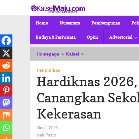
Lewati
ke
konten
Home
Nusantara
Pembangunan
Pol
Budaya & Pariwisata
Opini
Advertorial
Hardiknas
Homepage
»
Kalsel
»
2026,
Banjarmasin
Pendidikan
Canangkan
Hardiknas 2026,
Sekolah
Aman
Tanpa
Canangkan Seko
Kekerasan
Kekerasan
oleh
Mei 4, 2026
Pasto
oleh
Pasto