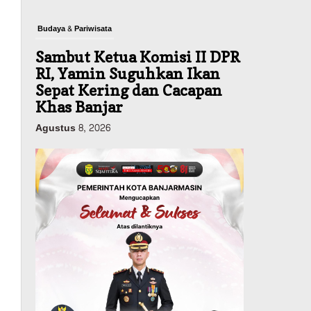
Budaya & Pariwisata
Sambut Ketua Komisi II DPR
RI, Yamin Suguhkan Ikan
Sepat Kering dan Cacapan
Khas Banjar
Agustus 8, 2026
Pemerintahan
Sosial & Keagamaan
Banjarmasin Pilot Project
Perlinsos Digital, Target 30
Persen IKD Masih Jauh,
Komisi II DPR Turun
Tangan
Agustus 7, 2026