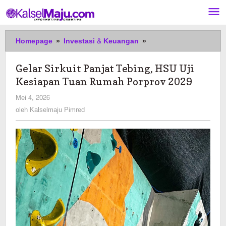
Lewati
ke
konten
Gelar
Homepage
»
Investasi & Keuangan
»
Sirkuit
Panjat
Gelar Sirkuit Panjat Tebing, HSU Uji
Tebing,
Kesiapan Tuan Rumah Porprov 2029
HSU
Uji
oleh
Mei 4, 2026
Kesiapan
Kalselmaju
oleh
Kalselmaju Pimred
Tuan
Pimred
Rumah
Porprov
2029