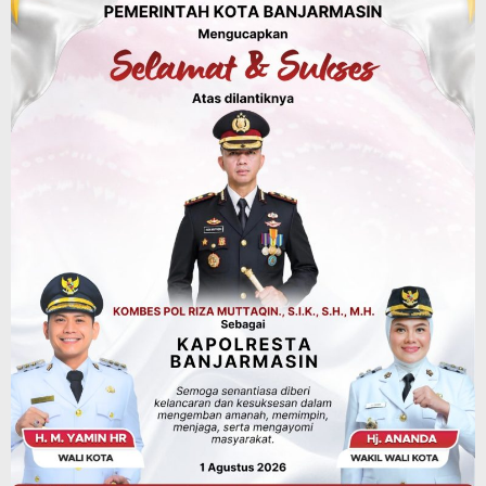
Agustus 7, 2026
Dinas PUPR Kalsel
Headline
Pembangunan
Jalan Veteran Km 5,5 Sungai Lulut
Dibuka Pasca Retak dan Amblas,
Angkutan Bertonase 6 Ton Lebih Tak
Diperbolehkan Melintas
Agustus 7, 2026
Pemerintahan
Juara Umum Tingkat Provinsi, 02SN
2026 di Jakarta Seluruhnya Diwakili
Atlet Banjarbaru
Agustus 7, 2026