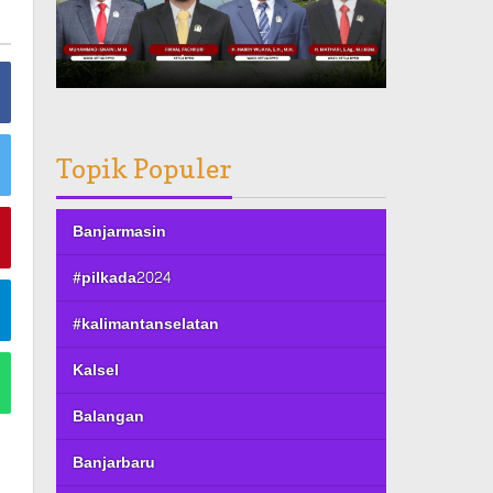
Topik Populer
Banjarmasin
#pilkada2024
#kalimantanselatan
Kalsel
Balangan
Banjarbaru