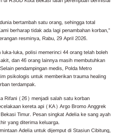
n di RSUD Kota Bekasi ialah perempuan berinisial
dunia bertambah satu orang, sehingga total
Kami berharap tidak ada lagi penambahan korban,”
terangan resminya, Rabu, 29 April 2026.
n luka-luka, polisi memerinci 44 orang telah boleh
sakit, dan 46 orang lainnya masih membutuhkan
. Selain pendampingan medis, Polda Metro
im psikologis untuk memberikan trauma healing
rban terdampak.
lia Rifani (26) menjadi salah satu korban
ecelakaan kereta api (KA) Argo Bromo Anggrek
 Bekasi Timur. Pesan singkat Adelia ke sang ayah
hir yang diterima keluarga.
rmintaan Adelia untuk dijemput di Stasiun Cibitung,