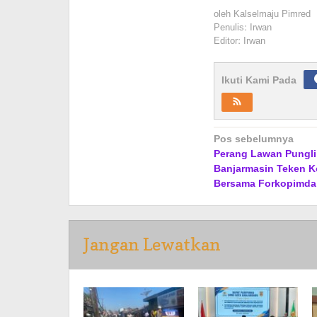
oleh
Kalselmaju Pimred
Penulis: Irwan
Editor: Irwan
Ikuti Kami Pada
Navigasi
Pos sebelumnya
Perang Lawan Pungli
pos
Banjarmasin Teken 
Bersama Forkopimda
Jangan Lewatkan