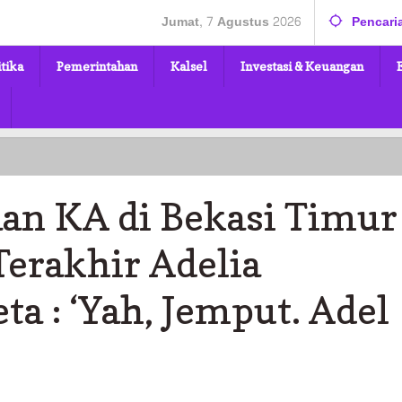
Jumat, 7 Agustus 2026
Pencari
itika
Pemerintahan
Kalsel
Investasi & Keuangan
an KA di Bekasi Timur
Terakhir Adelia
a : ‘Yah, Jemput. Adel