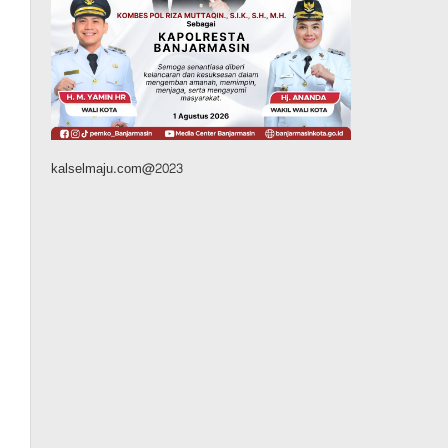
Kalsel
Operasi Sikat Intan 2026
Berakhir, Polda Kalsel
Amankan Ribuan Miras
Hingga Beberapa Tuak
Agustus 7, 2026
kalselmaju.com@2023
Pemerintahan
Sosial & Keagamaan
Banjarmasin Pilot Project
Perlinsos Digital, Target 30
Persen IKD Masih Jauh,
Komisi II DPR Turun
Tangan
Agustus 7, 2026