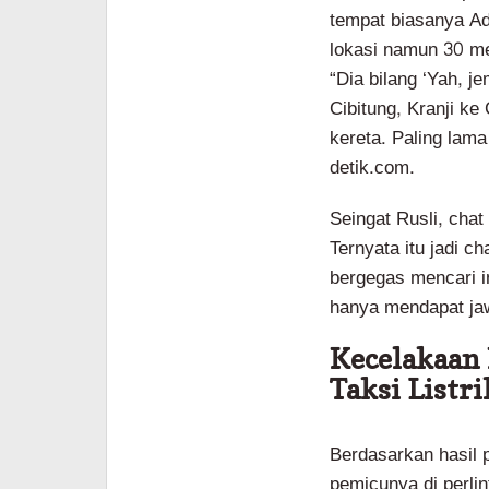
tempat biasanya Ade
lokasi namun 30 me
“Dia bilang ‘Yah, j
Cibitung, Kranji k
kereta. Paling lama
detik.com.
Seingat Rusli, chat
Ternyata itu jadi c
bergegas mencari in
hanya mendapat ja
Kecelakaan 
Taksi Listr
Berdasarkan hasil 
pemicunya di perli