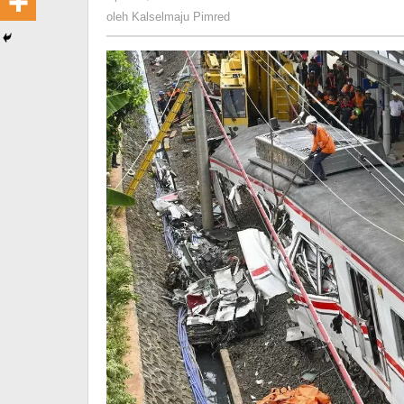
Kalselmaju
oleh
Kalselmaju Pimred
'Yah,
Pimred
Jemput.
Adel
Udah
di
Kranji'