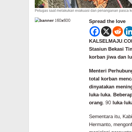
Petugas saat melakukan evakuasi dan penanganan pasca kec
Spread the love
KALSELMAJU.COM, 
Stasiun Bekasi Ti
korban jiwa dan l
Menteri Perhubun
total korban menca
dinyatakan mening
luka-luka. Bebera
orang. 90 luka-luk
Sementara itu, Ka
Hermanto, mengonf