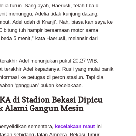
lia turun. Sang ayah, Haerusli, telah tiba di
nit menunggu, Adelia tidak kunjung datang.
emput. Adel udah di Kranji’. Nah, biasa kan saya ke
e Cibitung tuh hampir bersamaan motor sama
 beda 5 menit,” kata Haerusli, melansir dari
 terakhir Adel menunjukan pukul 20.27 WIB.
hat terakhir Adel kepadanya. Rusli yang mulai panik
formasi ke petugas di peron stasiun. Tapi dia
waban ‘gangguan’ bukan kecelakaan.
KA di Stadion Bekasi Dipicu
ik Alami Gangun Mesin
penyelidikan sementara,
kecelakaan maut
ini
ntasan sebidang Jalan Ampera, Bekasi Timur.