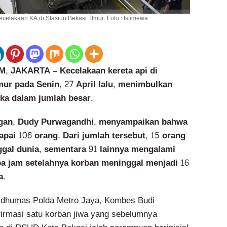
elakaan KA di Stasiun Bekasi TImur. Foto : Istimewa
JAKARTA – Kecelakaan kereta api di
mur pada Senin, 27 April lalu, menimbulkan
uka dalam jumlah besar.
gan, Dudy Purwagandhi, menyampaikan bahwa
pai 106 orang. Dari jumlah tersebut, 15 orang
gal dunia, sementara 91 lainnya mengalami
pa jam setelahnya korban meninggal menjadi 16
a.
bidhumas Polda Metro Jaya, Kombes Budi
irmasi satu korban jiwa yang sebelumnya