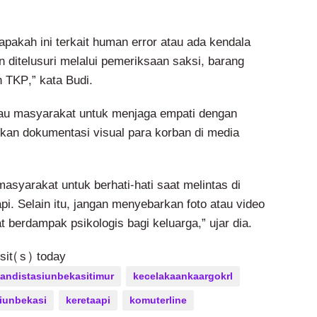
pakah ini terkait human error atau ada kendala
 ditelusuri melalui pemeriksaan saksi, barang
h TKP,” kata Budi.
au masyarakat untuk menjaga empati dengan
kan dokumentasi visual para korban di media
syarakat untuk berhati-hati saat melintas di
api. Selain itu, jangan menyebarkan foto atau video
 berdampak psikologis bagi keluarga,” ujar dia.
isit(s) today
andistasiunbekasitimur
kecelakaankaargokrl
iunbekasi
keretaapi
komuterline