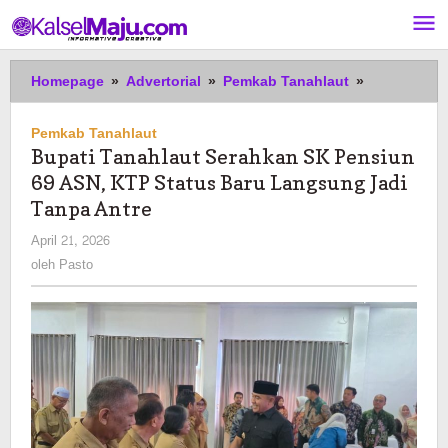
Lewati
ke
konten
Bupati
Homepage
»
Advertorial
»
Pemkab Tanahlaut
»
Tanahlaut
Serahkan
Pemkab Tanahlaut
SK
Bupati Tanahlaut Serahkan SK Pensiun
Pensiun
69 ASN, KTP Status Baru Langsung Jadi
69
ASN,
Tanpa Antre
KTP
oleh
April 21, 2026
Status
Pasto
oleh
Pasto
Baru
Langsung
Jadi
Tanpa
Antre