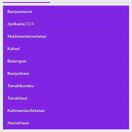
Banjarmasin
#pilkada2024
#kalimantanselatan
Kalsel
Balangan
Banjarbaru
Tanahbumbu
Tanahlaut
KalimantanSelatan
#tanahlaut