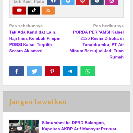
Ikuti Kami Pada
Navigasi
Pos sebelumnya
Pos berikutnya
Tak Ada Kandidat Lain,
PORDA PERPAMSI Kalsel
pos
Haji Imus Kembali Pimpin
2026 Resmi Dibuka di
POBSI Kalsel Terpilih
Tanahbumbu, PT Air
Secara Aklamasi
Minum Bersujud Jadi Tuan
Rumah
Jangan Lewatkan
Silaturahmi ke DPRD Balangan,
Kapolres AKBP Arif Mansyur Perkuat