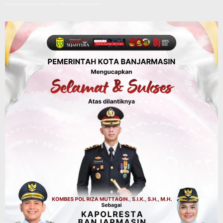
Tindak Lanjut Pascakecelakaan Maut,
Pemerintah Janji Tingkatkan Fasilitas
Keselamatan Jalan Alternatif
Banjarbaru–Batulicin
Agustus 6, 2026
Dinas Kehutanan Kalsel
Tahura Sultan Adam Sempat Alami
Kebakaran Lahan, Api Berhasil
Dipadamkan, Kadishut Kalsel
Memimpin Langsung Aksi di Lapangan
Agustus 6, 2026
Advertorial
Pemkab Balangan
Silaturahmi ke DPRD Balangan, Kapolres