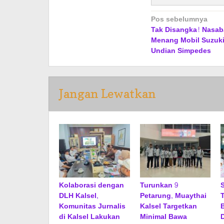
Navigasi
Pos sebelumnya
Tak Disangka! Nasab
pos
Menang Mobil Suzuki 
Undian Simpedes
Jangan Lewatkan
Kolaborasi dengan
Turunkan 9
DLH Kalsel,
Petarung, Muaythai
Komunitas Jurnalis
Kalsel Targetkan
di Kalsel Lakukan
Minimal Bawa