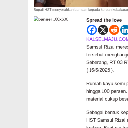
Bupati HST menyerahkan bantuan kepada korban kebakara
Spread the love
KALSELMAJU.COM
Samsul Rizal mere
tersebut menghang
Seberang, RT 03 
(16/6/2025).
Rumah kayu semi pe
hingga 100 persen.
material cukup bes
Sebagai bentuk kep
HST Samsul Rizal 
korban. Bantuan te