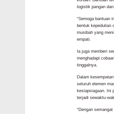
logistik pangan da
“Semoga bantuan in
bentuk kepedulian 
musibah yang meni
empati.
Ia juga memberi se
menghadapi cobaan
tinggalnya.
Dalam kesempatan 
seluruh elemen ma
kesiapsiagaan. Ini
terjadi sewaktu-wak
“Dengan semangat g