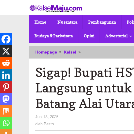
Lewati
ke
konten
Home
Nusantara
Pembangunan
Pol
Budaya & Pariwisata
Opini
Advertorial
Sigap!
Homepage
»
Kalsel
»
Bupati
HST
Sigap! Bupati HS
Beri
Bantuan
Langsung
Langsung untuk 
untuk
Korban
Batang Alai Utar
Kebakaran
di
Batang
oleh
Juni 18, 2025
Alai
Pasto
oleh
Pasto
Utara