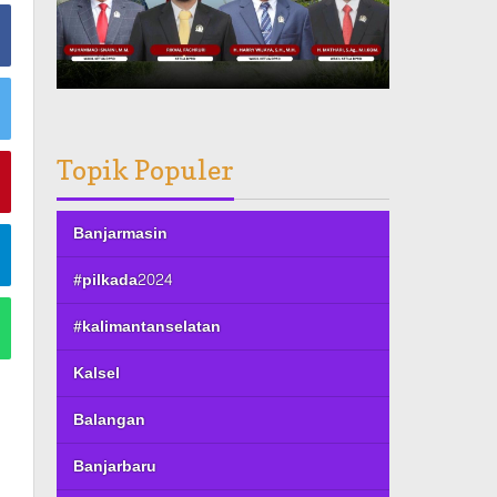
Topik Populer
Banjarmasin
#pilkada2024
#kalimantanselatan
Kalsel
Balangan
Banjarbaru