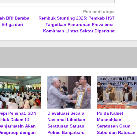
Pos berikutnya
ah BRI Barabai
Rembuk Stunting 2025: Pemkab HST
Ertiga dari
Targetkan Penurunan Prevalensi,
Komitmen Lintas Sektor Diperkuat
Sepi Peminat, SDN
Dievaluasi Secara
Polda Kalsel
Teluk Dalam 10
Nasional Libatkan
Musnahkan
Banjarmasin Akan
Seratusan Satuan,
Seratusan Gram
Diregroup dengan
Polres Banjarbaru
Sabu dan Ratusan