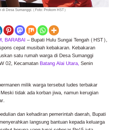
n di Desa Sumanggi. (Foto: Prokom HST)
, BARABAI
– Bupati Hulu Sungai Tengah (HST),
spons cepat musibah kebakaran. Kebakaran
uskan satu rumah warga di Desa Sumanggi
RW 02, Kecamatan
Batang Alai Utara,
Senin
rmanen milik warga tersebut ludes terbakar
 Meski tidak ada korban jiwa, namun kerugian
ar.
edulian dan kehadiran pemerintah daerah, Bupati
menyerahkan langsung bantuan kepada keluarga
rsebut berupa uang tunai sebesar Rp15 juta,