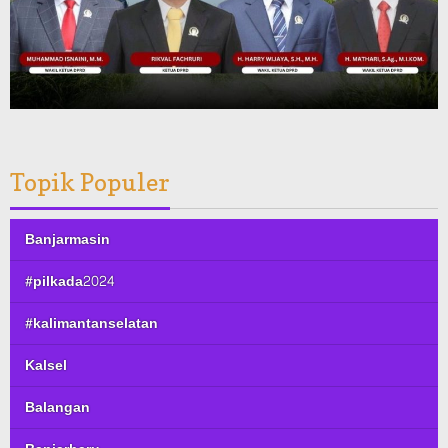
Topik Populer
Banjarmasin
#pilkada2024
#kalimantanselatan
Kalsel
Balangan