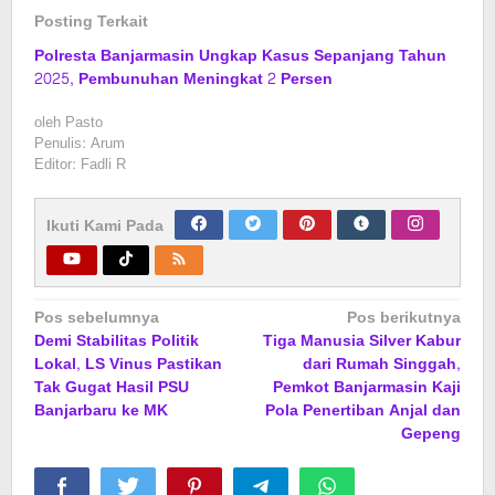
Posting Terkait
Polresta Banjarmasin Ungkap Kasus Sepanjang Tahun
2025, Pembunuhan Meningkat 2 Persen
oleh
Pasto
Penulis: Arum
Editor: Fadli R
Ikuti Kami Pada
Navigasi
Pos sebelumnya
Pos berikutnya
Demi Stabilitas Politik
Tiga Manusia Silver Kabur
pos
Lokal, LS Vinus Pastikan
dari Rumah Singgah,
Tak Gugat Hasil PSU
Pemkot Banjarmasin Kaji
Banjarbaru ke MK
Pola Penertiban Anjal dan
Gepeng