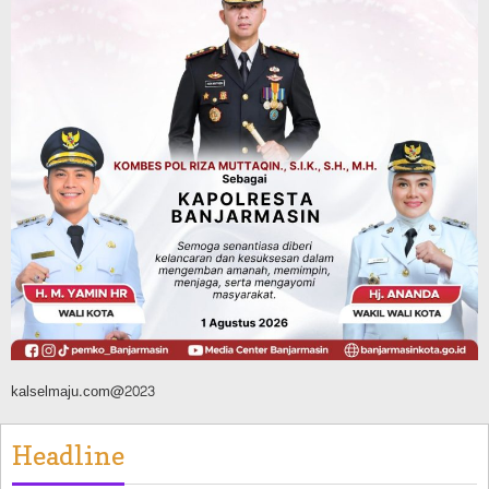
Dibuka Pasca Retak dan Amblas,
Angkutan Bertonase 6 Ton Lebih Tak
Diperbolehkan Melintas
Agustus 7, 2026
Pemerintahan
Juara Umum Tingkat Provinsi, 02SN
2026 di Jakarta Seluruhnya Diwakili
Atlet Banjarbaru
Agustus 7, 2026
kalselmaju.com@2023
Headline