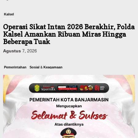
Kalsel
Operasi Sikat Intan 2026 Berakhir, Polda
Kalsel Amankan Ribuan Miras Hingga
Beberapa Tuak
Agustus 7, 2026
Pemerintahan
Sosial & Keagamaan
Banjarmasin Pilot Project Perlinsos
Digital, Target 30 Persen IKD Masih
Jauh, Komisi II DPR Turun Tangan
Agustus 7, 2026
Dinas PUPR Kalsel
Headline
Pembangunan
Jalan Veteran Km 5,5 Sungai Lulut