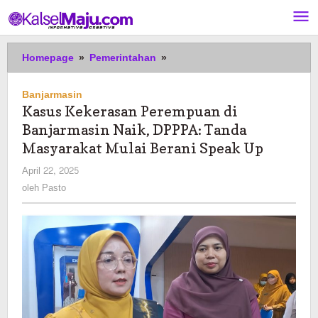
Lewati
ke
konten
Kasus
Homepage
»
Pemerintahan
»
Kekerasan
Perempuan
Banjarmasin
di
Kasus Kekerasan Perempuan di
Banjarmasin
Banjarmasin Naik, DPPPA: Tanda
Naik,
DPPPA:
Masyarakat Mulai Berani Speak Up
Tanda
oleh
April 22, 2025
Masyarakat
Pasto
oleh
Pasto
Mulai
Berani
Speak
Up