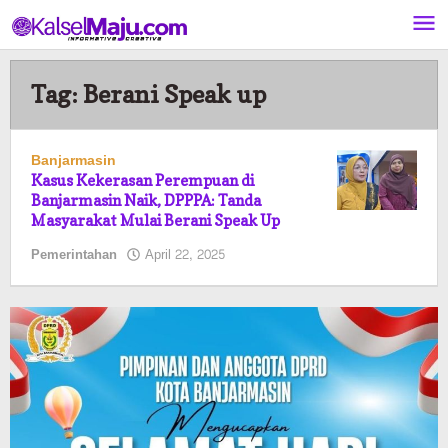
Lewati
ke
konten
Tag:
Berani Speak up
Banjarmasin
Kasus Kekerasan Perempuan di
Banjarmasin Naik, DPPPA: Tanda
Masyarakat Mulai Berani Speak Up
oleh
Pemerintahan
April 22, 2025
Pasto