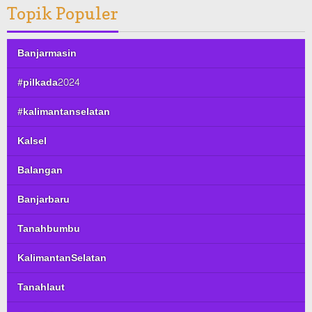
Topik Populer
Banjarmasin
#pilkada2024
#kalimantanselatan
Kalsel
Balangan
Banjarbaru
Tanahbumbu
KalimantanSelatan
Tanahlaut