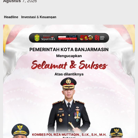
Agustus 7, 2026
Headline
Investasi & Keuangan
KUA-PPAS 2027 Banjarbaru Defisit 170
Miliar, Pendapatan 1,2 Triliun Belanja
1,37 Triliun, Tutup Kekurangan dari
SiLPA
Agustus 7, 2026
Kalsel
Operasi Sikat Intan 2026 Berakhir, Polda
Kalsel Amankan Ribuan Miras Hingga
Beberapa Tuak
Agustus 7, 2026
Pemerintahan
Sosial & Keagamaan