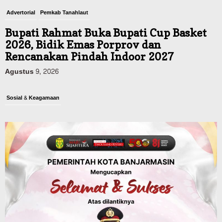
Advertorial
Pemkab Tanahlaut
Bupati Rahmat Buka Bupati Cup Basket
2026, Bidik Emas Porprov dan
Rencanakan Pindah Indoor 2027
Agustus 9, 2026
Sosial & Keagamaan
45 Pramuka Banjarmasin Berangkat ke
Jamnas XII Cibubur, Termasuk Dua
Peserta Berkebutuhan Khusus
Agustus 9, 2026
Budaya & Pariwisata
Bunda PAUD Banjarmasin Ajak Anak
Belajar Sambil Lihat Satwa, Jelajah