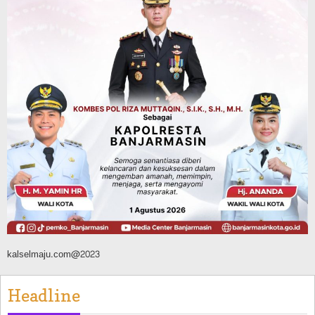
Literasi di Taman Jahri Saleh
Agustus 9, 2026
Advertorial
Pemkab Balangan
28 Pelajar Halong Balangan Jalani
Latihan Intensif Paskibraka, Ditempa
TNI-Polri Sambut HUT ke-81 RI
Agustus 9, 2026
kalselmaju.com@2023
Headline