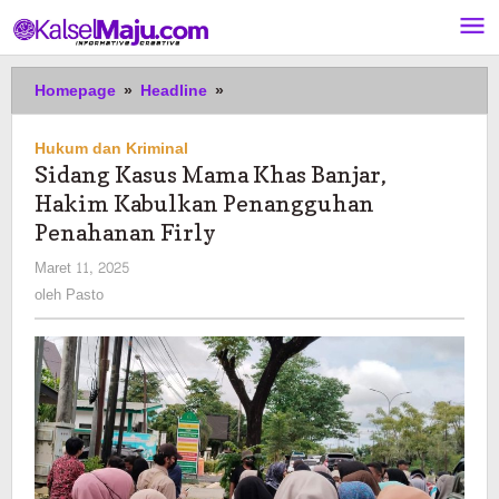
Lewati
ke
konten
Sidang
Homepage
»
Headline
»
Kasus
Mama
Hukum dan Kriminal
Khas
Sidang Kasus Mama Khas Banjar,
Banjar,
Hakim Kabulkan Penangguhan
Hakim
Kabulkan
Penahanan Firly
Penangguhan
oleh
Maret 11, 2025
Penahanan
Pasto
oleh
Pasto
Firly