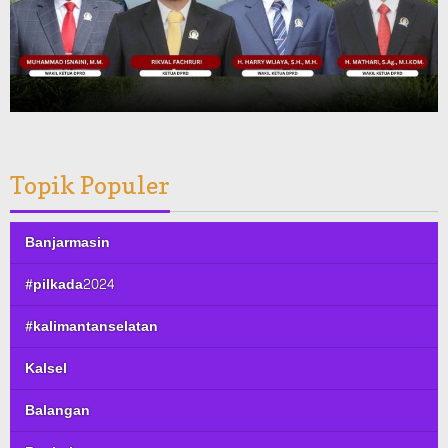
Topik Populer
Banjarmasin
#pilkada2024
#kalimantanselatan
Kalsel
Balangan