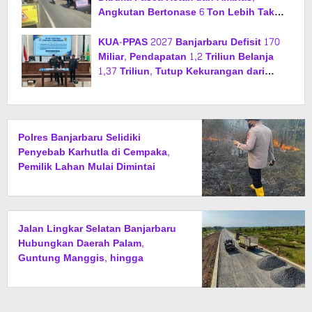
Angkutan Bertonase 6 Ton Lebih Tak
Diperbolehkan Melintas
KUA-PPAS 2027 Banjarbaru Defisit 170
Miliar, Pendapatan 1,2 Triliun Belanja
1,37 Triliun, Tutup Kekurangan dari
SiLPA
Polres Banjarbaru Selidiki
Penyebab Karhutla di Cempaka,
Pemilik Lahan Mulai Dimintai
Keterangan
Jalan Lingkar Selatan Banjarbaru
Hubungkan Daerah Palam,
Guntung Manggis, hingga
Batibati, Target Urai Kemacetan
dan Buka Kawasan Baru