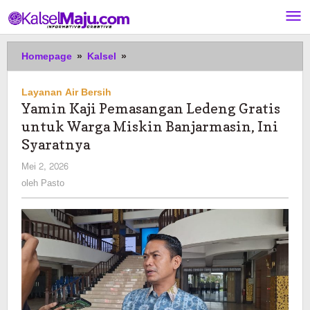
Lewati
ke
konten
Yamin
Homepage
»
Kalsel
»
Kaji
Pemasangan
Layanan Air Bersih
Ledeng
Yamin Kaji Pemasangan Ledeng Gratis
Gratis
untuk Warga Miskin Banjarmasin, Ini
untuk
Warga
Syaratnya
Miskin
oleh
Mei 2, 2026
Banjarmasin,
Pasto
oleh
Pasto
Ini
Syaratnya