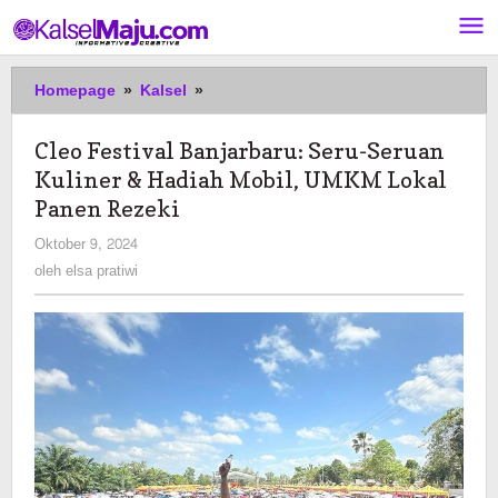
Lewati
ke
konten
Cleo
Homepage
»
Kalsel
»
Festival
Banjarbaru:
Cleo Festival Banjarbaru: Seru-Seruan
Seru-
Kuliner & Hadiah Mobil, UMKM Lokal
Seruan
Kuliner
Panen Rezeki
&
oleh
Oktober 9, 2024
Hadiah
elsa
oleh
elsa pratiwi
Mobil,
pratiwi
UMKM
Lokal
Panen
Rezeki