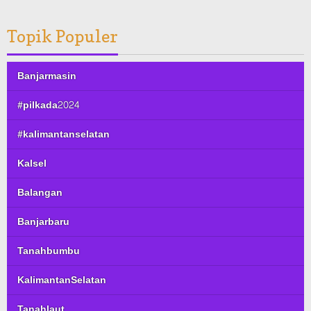
Topik Populer
Banjarmasin
#pilkada2024
#kalimantanselatan
Kalsel
Balangan
Banjarbaru
Tanahbumbu
KalimantanSelatan
Tanahlaut