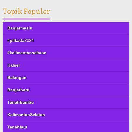
Topik Populer
Banjarmasin
#pilkada2024
#kalimantanselatan
Kalsel
Balangan
Banjarbaru
Tanahbumbu
KalimantanSelatan
Tanahlaut