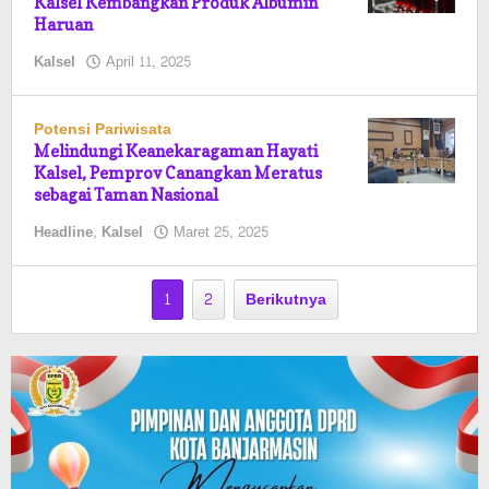
Kalsel Kembangkan Produk Albumin
Haruan
oleh
Kalsel
April 11, 2025
Pasto
Potensi Pariwisata
Melindungi Keanekaragaman Hayati
Kalsel, Pemprov Canangkan Meratus
sebagai Taman Nasional
oleh
Headline
,
Kalsel
Maret 25, 2025
Pasto
1
2
Berikutnya