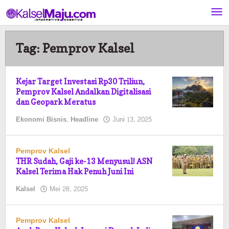
Lewati
ke
konten
Tag:
Pemprov Kalsel
Kejar Target Investasi Rp30 Triliun,
Pemprov Kalsel Andalkan Digitalisasi
dan Geopark Meratus
oleh
Ekonomi Bisnis
,
Headline
Juni 13, 2025
Pasto
Pemprov Kalsel
THR Sudah, Gaji ke-13 Menyusul! ASN
Kalsel Terima Hak Penuh Juni Ini
oleh
Kalsel
Mei 28, 2025
Pasto
Pemprov Kalsel