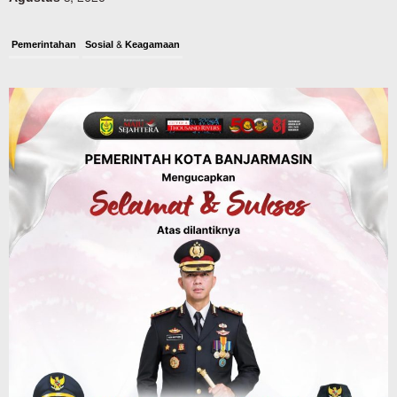
Pemerintahan
Sosial & Keagamaan
Banjarmasin Pilot Project Perlinsos
Digital, Target 30 Persen IKD Masih
Jauh, Komisi II DPR Turun Tangan
Agustus 7, 2026
Dinas PUPR Kalsel
Headline
Pembangunan
Jalan Veteran Km 5,5 Sungai Lulut
Dibuka Pasca Retak dan Amblas,
Angkutan Bertonase 6 Ton Lebih Tak
Diperbolehkan Melintas
Agustus 7, 2026
Headline