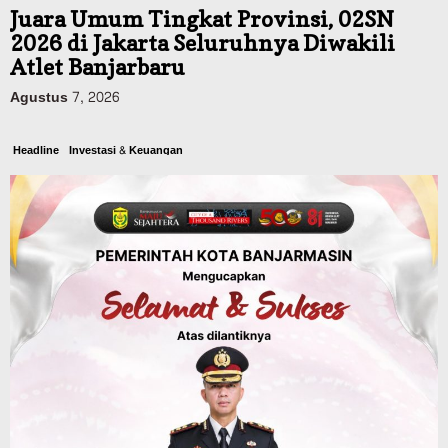
Juara Umum Tingkat Provinsi, 02SN
2026 di Jakarta Seluruhnya Diwakili
Atlet Banjarbaru
Agustus 7, 2026
Headline
Investasi & Keuangan
KUA-PPAS 2027 Banjarbaru Defisit 170
Miliar, Pendapatan 1,2 Triliun Belanja
1,37 Triliun, Tutup Kekurangan dari
SiLPA
Agustus 7, 2026
Kalsel
Operasi Sikat Intan 2026 Berakhir, Polda
Kalsel Amankan Ribuan Miras Hingga
Beberapa Tuak