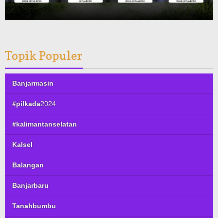
Topik Populer
Banjarmasin
#pilkada2024
#kalimantanselatan
Kalsel
Balangan
Banjarbaru
Tanahbumbu