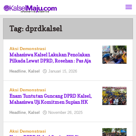
Lewati
ke
konten
Tag:
dprdkalsel
Aksi Demonstrasi
Mahasiswa Kalsel Lakukan Penolakan
Pilkada Lewat DPRD, Rosehan : Pas Aja
oleh
Headline
,
Kalsel
Januari 15, 2026
Pasto
Aksi Demonstrasi
Enam Tuntutan Guncang DPRD Kalsel,
Mahasiswa Uji Komitmen Supian HK
oleh
Headline
,
Kalsel
November 26, 2025
Pasto
Aksi Demonstrasi