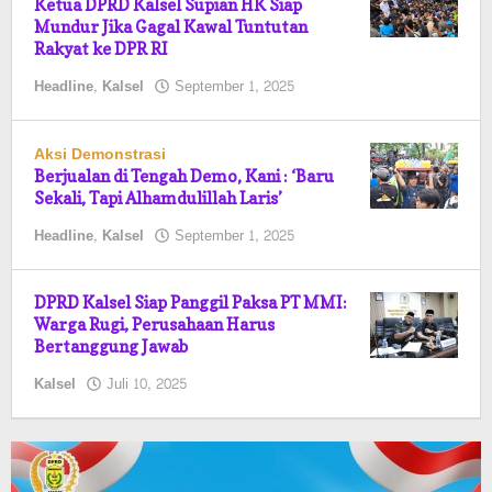
Ketua DPRD Kalsel Supian HK Siap
Mundur Jika Gagal Kawal Tuntutan
Rakyat ke DPR RI
oleh
Headline
,
Kalsel
September 1, 2025
Pasto
Aksi Demonstrasi
Berjualan di Tengah Demo, Kani : ‘Baru
Sekali, Tapi Alhamdulillah Laris’
oleh
Headline
,
Kalsel
September 1, 2025
Pasto
DPRD Kalsel Siap Panggil Paksa PT MMI:
Warga Rugi, Perusahaan Harus
Bertanggung Jawab
oleh
Kalsel
Juli 10, 2025
Pasto