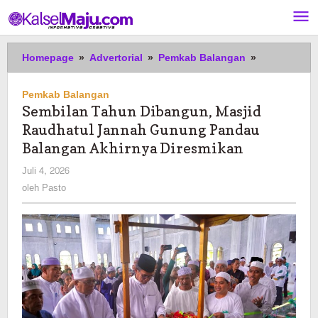
Lewati
ke
konten
Sembilan
Homepage
»
Advertorial
»
Pemkab Balangan
»
Tahun
Dibangun,
Pemkab Balangan
Masjid
Sembilan Tahun Dibangun, Masjid
Raudhatul
Raudhatul Jannah Gunung Pandau
Jannah
Gunung
Balangan Akhirnya Diresmikan
Pandau
oleh
Juli 4, 2026
Balangan
Pasto
oleh
Pasto
Akhirnya
Diresmikan