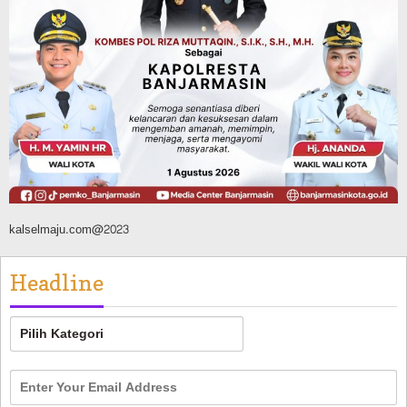
Advertorial
Dinas Kehutanan Kalsel
Api Sempat Berkobar, Karhutla di
Tahura Sultan Adam Berhasil
Dikendalikan
Agustus 8, 2026
kalselmaju.com@2023
Headline
Headline