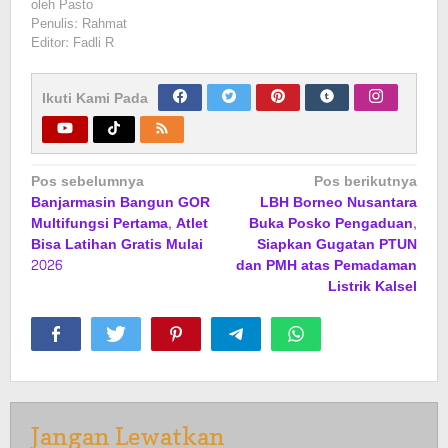
oleh
Pasto
Penulis: Rahmat
Editor: Fadli R
Ikuti Kami Pada
Navigasi
Pos sebelumnya
Pos berikutnya
Banjarmasin Bangun GOR
LBH Borneo Nusantara
pos
Multifungsi Pertama, Atlet
Buka Posko Pengaduan,
Bisa Latihan Gratis Mulai
Siapkan Gugatan PTUN
2026
dan PMH atas Pemadaman
Listrik Kalsel
Jangan Lewatkan