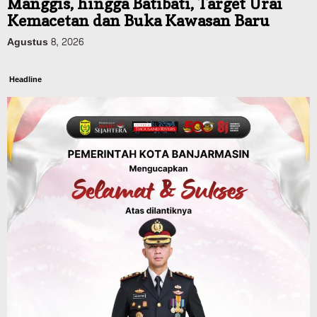
Manggis, hingga Batibati, Target Urai
Kemacetan dan Buka Kawasan Baru
Agustus 8, 2026
Headline
Panaskan Kembali Arena Panjat Tebing,
FPTI Banjarmasin Siapkan Sirkuit se-
Kalsel
Agustus 8, 2026
Sosial & Keagamaan
Hari Pramuka ke-65, Kwarcab
Banjarmasin Ziarah ke Makam Pangeran
Antasari dan Gelar Ulang Janji
Agustus 8, 2026