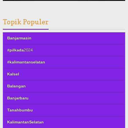
Topik Populer
Banjarmasin
#pilkada2024
#kalimantanselatan
Kalsel
Balangan
Banjarbaru
Tanahbumbu
KalimantanSelatan