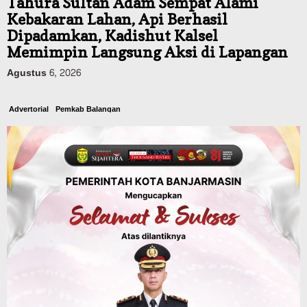
Tahura Sultan Adam Sempat Alami
Kebakaran Lahan, Api Berhasil
Dipadamkan, Kadishut Kalsel
Memimpin Langsung Aksi di Lapangan
Agustus 6, 2026
Advertorial
Pemkab Balangan
Balangan Juara 1 Lomba B2SA Kalsel, TP
PKK Desa Putat Basiun Andalkan Pangan
Lokal Labu dan Ubi
Agustus 6, 2026
Budaya & Pariwisata
Dinas Kehutanan Kalsel
Objek Wisata Tahura Mandiangin
Ditutup Sementara, Antisipasi
Kebarakan Hutan