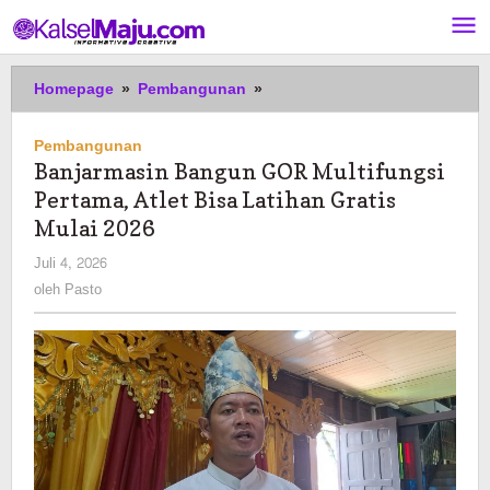
Lewati
ke
konten
Banjarmasin
Homepage
»
Pembangunan
»
Bangun
GOR
Pembangunan
Multifungsi
Banjarmasin Bangun GOR Multifungsi
Pertama,
Pertama, Atlet Bisa Latihan Gratis
Atlet
Bisa
Mulai 2026
Latihan
oleh
Juli 4, 2026
Gratis
Pasto
oleh
Pasto
Mulai
2026