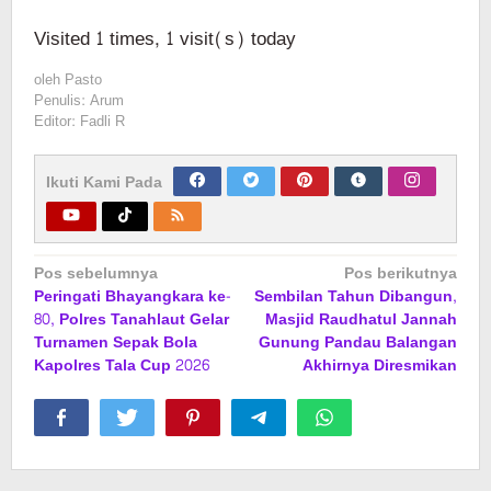
Visited 1 times, 1 visit(s) today
oleh
Pasto
Penulis: Arum
Editor: Fadli R
Ikuti Kami Pada
Navigasi
Pos sebelumnya
Pos berikutnya
Peringati Bhayangkara ke-
Sembilan Tahun Dibangun,
pos
80, Polres Tanahlaut Gelar
Masjid Raudhatul Jannah
Turnamen Sepak Bola
Gunung Pandau Balangan
Kapolres Tala Cup 2026
Akhirnya Diresmikan