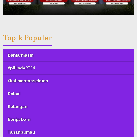
Topik Populer
Banjarmasin
#pilkada2024
#kalimantanselatan
Kalsel
Balangan
Banjarbaru
Tanahbumbu