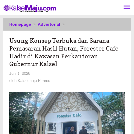
Lewati
ke
konten
Usung
Homepage
»
Advertorial
»
Konsep
Terbuka
Usung Konsep Terbuka dan Sarana
dan
Pemasaran Hasil Hutan, Forester Cafe
Sarana
Pemasaran
Hadir di Kawasan Perkantoran
Hasil
Gubernur Kalsel
Hutan,
oleh
Juni 1, 2026
Forester
Kalselmaju
Cafe
oleh
Kalselmaju Pimred
Pimred
Hadir
di
Kawasan
Perkantoran
Gubernur
Kalsel