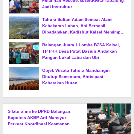
Pelatihan Rescue, BASARNAS Tabalong
Jadi Instruktur
Tahura Sultan Adam Sempat Alami
Kebakaran Lahan, Api Berhasil
Dipadamkan, Kadishut Kalsel Memimpin
Langsung Aksi di Lapangan
Balangan Juara 1 Lomba B2SA Kalsel,
TP PKK Desa Putat Basiun Andalkan
Pangan Lokal Labu dan Ubi
Objek Wisata Tahura Mandiangin
Ditutup Sementara, Antisipasi
Kebarakan Hutan
Silaturahmi ke DPRD Balangan,
Kapolres AKBP Arif Mansyur
Perkuat Koordinasi Keamanan
Daerah