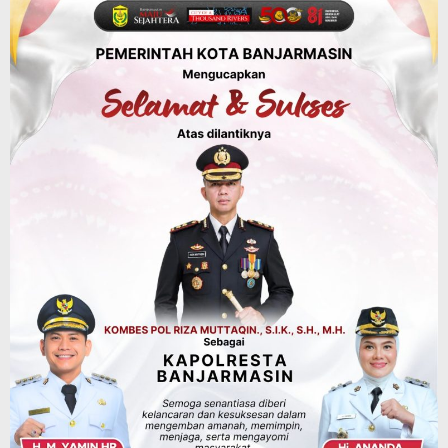
Tahura Sultan Adam Sempat Alami
Kebakaran Lahan, Api Berhasil
Dipadamkan, Kadishut Kalsel
Memimpin Langsung Aksi di Lapangan
Agustus 6, 2026
Advertorial
Pemkab Balangan
Silaturahmi ke DPRD Balangan, Kapolres
AKBP Arif Mansyur Perkuat Koordinasi
Keamanan Daerah
Agustus 6, 2026
Advertorial
Pemkab Balangan
Disporapar Balangan Bekali Pokdarwis
Pelatihan Rescue, BASARNAS Tabalong
Jadi Instruktur
Agustus 6, 2026