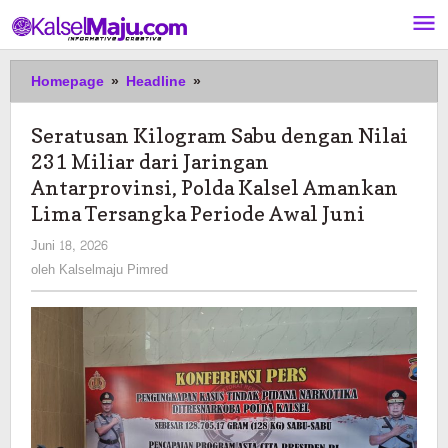
Lewati
ke
konten
Seratusan
Homepage
»
Headline
»
Kilogram
Sabu
Seratusan Kilogram Sabu dengan Nilai
dengan
231 Miliar dari Jaringan
Nilai
231
Antarprovinsi, Polda Kalsel Amankan
Miliar
Lima Tersangka Periode Awal Juni
dari
oleh
Juni 18, 2026
Jaringan
Kalselmaju
Antarprovinsi,
oleh
Kalselmaju Pimred
Pimred
Polda
Kalsel
Amankan
Lima
Tersangka
Periode
Awal
Juni