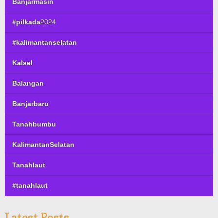
Banjarmasin
#pilkada2024
#kalimantanselatan
Kalsel
Balangan
Banjarbaru
Tanahbumbu
KalimantanSelatan
Tanahlaut
#tanahlaut
Latest Posts