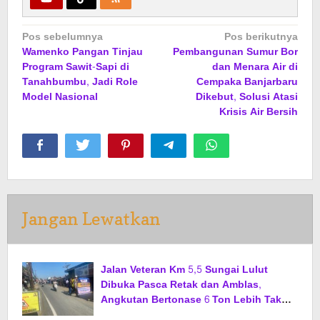
Navigasi
Pos sebelumnya
Pos berikutnya
Wamenko Pangan Tinjau
Pembangunan Sumur Bor
pos
Program Sawit-Sapi di
dan Menara Air di
Tanahbumbu, Jadi Role
Cempaka Banjarbaru
Model Nasional
Dikebut, Solusi Atasi
Krisis Air Bersih
Jangan Lewatkan
Jalan Veteran Km 5,5 Sungai Lulut
Dibuka Pasca Retak dan Amblas,
Angkutan Bertonase 6 Ton Lebih Tak
Diperbolehkan Melintas