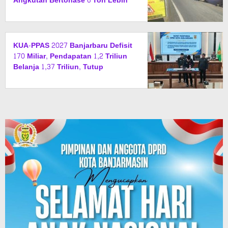
Angkutan Bertonase 6 Ton Lebih
Tak Diperbolehkan Melintas
KUA-PPAS 2027 Banjarbaru Defisit
170 Miliar, Pendapatan 1,2 Triliun
Belanja 1,37 Triliun, Tutup
Kekurangan dari SiLPA