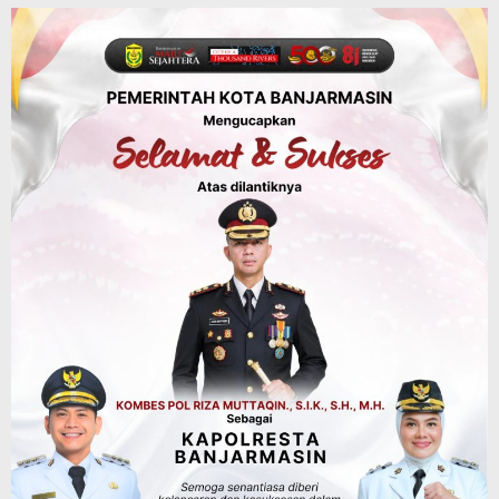
KUA-PPAS 2027 Banjarbaru Defisit 170
Miliar, Pendapatan 1,2 Triliun Belanja
1,37 Triliun, Tutup Kekurangan dari
SiLPA
Agustus 7, 2026
Kalsel
Operasi Sikat Intan 2026 Berakhir, Polda
Kalsel Amankan Ribuan Miras Hingga
Beberapa Tuak
Agustus 7, 2026
Pemerintahan
Sosial & Keagamaan
Banjarmasin Pilot Project Perlinsos
Digital, Target 30 Persen IKD Masih
Jauh, Komisi II DPR Turun Tangan