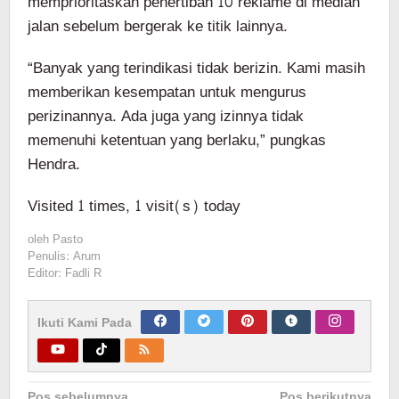
memprioritaskan penertiban 10 reklame di median
jalan sebelum bergerak ke titik lainnya.
“Banyak yang terindikasi tidak berizin. Kami masih
memberikan kesempatan untuk mengurus
perizinannya. Ada juga yang izinnya tidak
memenuhi ketentuan yang berlaku,” pungkas
Hendra.
Visited 1 times, 1 visit(s) today
oleh
Pasto
Penulis: Arum
Editor: Fadli R
Ikuti Kami Pada
Navigasi
Pos sebelumnya
Pos berikutnya