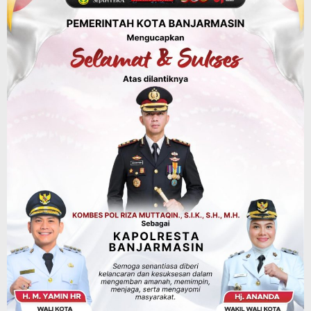
Dipadamkan, Kadishut Kalsel
Memimpin Langsung Aksi di Lapangan
Agustus 6, 2026
Advertorial
Pemkab Balangan
Silaturahmi ke DPRD Balangan, Kapolres
AKBP Arif Mansyur Perkuat Koordinasi
Keamanan Daerah
Agustus 6, 2026
Advertorial
Pemkab Balangan
Disporapar Balangan Bekali Pokdarwis
Pelatihan Rescue, BASARNAS Tabalong
Jadi Instruktur
Agustus 6, 2026