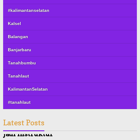
#kalimantanselatan
Kalsel
Balangan
Banjarbaru
Tanahbumbu
Tanahlaut
KalimantanSelatan
#tanahlaut
Latest Posts