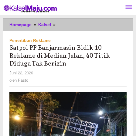
Lewati
ke
konten
Satpol
Homepage
»
Kalsel
»
PP
Banjarmasin
Penertiban Reklame
Bidik
Satpol PP Banjarmasin Bidik 10
10
Reklame di Median Jalan, 40 Titik
Reklame
di
Diduga Tak Berizin
Median
oleh
Juni 22, 2026
Jalan,
Pasto
oleh
Pasto
40
Titik
Diduga
Tak
Berizin