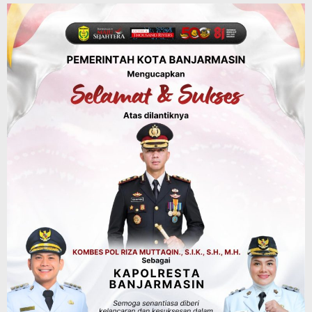
Panaskan Kembali Arena Panjat Tebing,
FPTI Banjarmasin Siapkan Sirkuit se-
Kalsel
Agustus 8, 2026
Sosial & Keagamaan
Hari Pramuka ke-65, Kwarcab
Banjarmasin Ziarah ke Makam Pangeran
Antasari dan Gelar Ulang Janji
Agustus 8, 2026
Budaya & Pariwisata
Sambut Ketua Komisi II DPR RI, Yamin
Suguhkan Ikan Sepat Kering dan
Cacapan Khas Banjar
Agustus 8, 2026