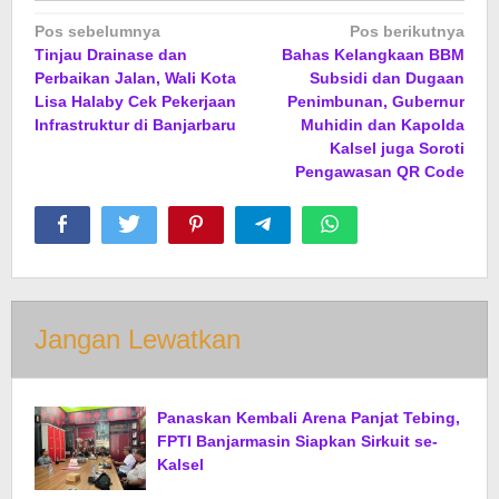
Navigasi
Pos sebelumnya
Pos berikutnya
Tinjau Drainase dan
Bahas Kelangkaan BBM
pos
Perbaikan Jalan, Wali Kota
Subsidi dan Dugaan
Lisa Halaby Cek Pekerjaan
Penimbunan, Gubernur
Infrastruktur di Banjarbaru
Muhidin dan Kapolda
Kalsel juga Soroti
Pengawasan QR Code
Jangan Lewatkan
Panaskan Kembali Arena Panjat Tebing,
FPTI Banjarmasin Siapkan Sirkuit se-
Kalsel