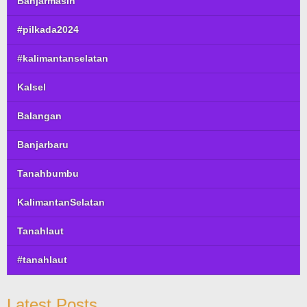
Banjarmasin
#pilkada2024
#kalimantanselatan
Kalsel
Balangan
Banjarbaru
Tanahbumbu
KalimantanSelatan
Tanahlaut
#tanahlaut
Latest Posts