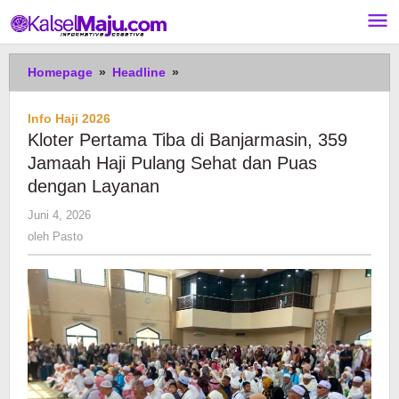
Lewati
ke
konten
Kloter
Homepage
»
Headline
»
Pertama
Tiba
Info Haji 2026
di
Kloter Pertama Tiba di Banjarmasin, 359
Banjarmasin,
Jamaah Haji Pulang Sehat dan Puas
359
dengan Layanan
Jamaah
Haji
oleh
Juni 4, 2026
Pulang
Pasto
oleh
Pasto
Sehat
dan
Puas
dengan
Layanan