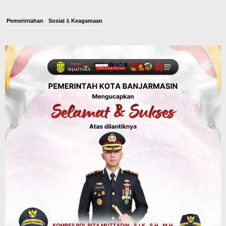
Pemerintahan
Sosial & Keagamaan
Banjarmasin Pilot Project Perlinsos
Digital, Target 30 Persen IKD Masih
Jauh, Komisi II DPR Turun Tangan
Agustus 7, 2026
Dinas PUPR Kalsel
Headline
Pembangunan
Jalan Veteran Km 5,5 Sungai Lulut
Dibuka Pasca Retak dan Amblas,
Angkutan Bertonase 6 Ton Lebih Tak
Diperbolehkan Melintas
Agustus 7, 2026
Headline