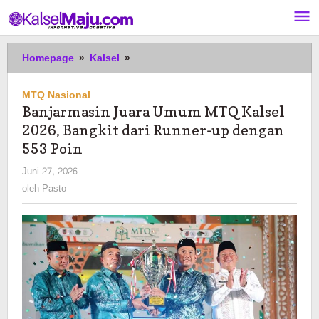
Lewati
ke
konten
Banjarmasin
Homepage
»
Kalsel
»
Juara
Umum
MTQ Nasional
MTQ
Banjarmasin Juara Umum MTQ Kalsel
Kalsel
2026, Bangkit dari Runner-up dengan
2026,
Bangkit
553 Poin
dari
oleh
Juni 27, 2026
Runner-
Pasto
oleh
Pasto
up
dengan
553
Poin