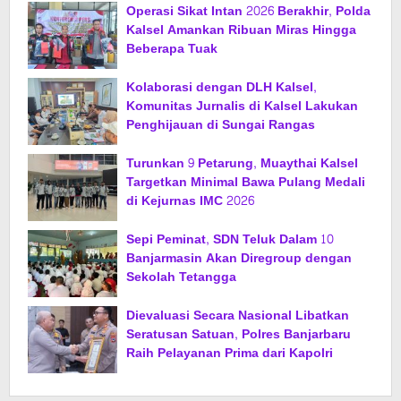
Operasi Sikat Intan 2026 Berakhir, Polda
Kalsel Amankan Ribuan Miras Hingga
Beberapa Tuak
Kolaborasi dengan DLH Kalsel,
Komunitas Jurnalis di Kalsel Lakukan
Penghijauan di Sungai Rangas
Turunkan 9 Petarung, Muaythai Kalsel
Targetkan Minimal Bawa Pulang Medali
di Kejurnas IMC 2026
Sepi Peminat, SDN Teluk Dalam 10
Banjarmasin Akan Diregroup dengan
Sekolah Tetangga
Dievaluasi Secara Nasional Libatkan
Seratusan Satuan, Polres Banjarbaru
Raih Pelayanan Prima dari Kapolri