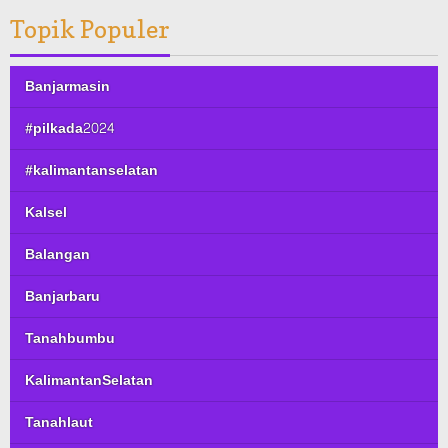
Topik Populer
Banjarmasin
#pilkada2024
#kalimantanselatan
Kalsel
Balangan
Banjarbaru
Tanahbumbu
KalimantanSelatan
Tanahlaut