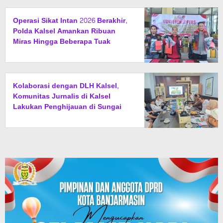
Operasi Sikat Intan 2026 Berakhir,
Polda Kalsel Amankan Ribuan
Miras Hingga Beberapa Tuak
Kolaborasi dengan DLH Kalsel,
Komunitas Jurnalis di Kalsel
Lakukan Penghijauan di Sungai
Rangas