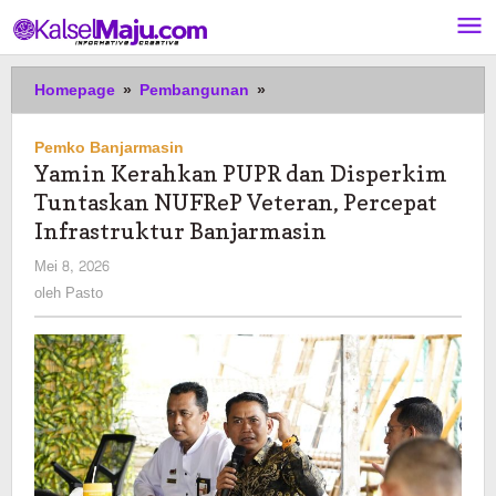
Lewati
ke
konten
Yamin
Homepage
»
Pembangunan
»
Kerahkan
PUPR
Pemko Banjarmasin
dan
Yamin Kerahkan PUPR dan Disperkim
Disperkim
Tuntaskan NUFReP Veteran, Percepat
Tuntaskan
NUFReP
Infrastruktur Banjarmasin
Veteran,
oleh
Mei 8, 2026
Percepat
Pasto
oleh
Pasto
Infrastruktur
Banjarmasin