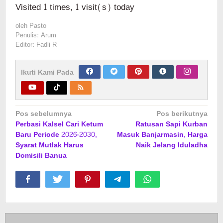
Visited 1 times, 1 visit(s) today
oleh
Pasto
Penulis: Arum
Editor: Fadli R
Ikuti Kami Pada
Navigasi
Pos sebelumnya
Pos berikutnya
Perbasi Kalsel Cari Ketum
Ratusan Sapi Kurban
pos
Baru Periode 2026-2030,
Masuk Banjarmasin, Harga
Syarat Mutlak Harus
Naik Jelang Iduladha
Domisili Banua