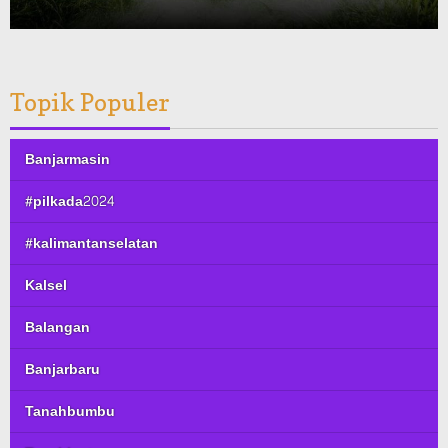
Topik Populer
Banjarmasin
#pilkada2024
#kalimantanselatan
Kalsel
Balangan
Banjarbaru
Tanahbumbu