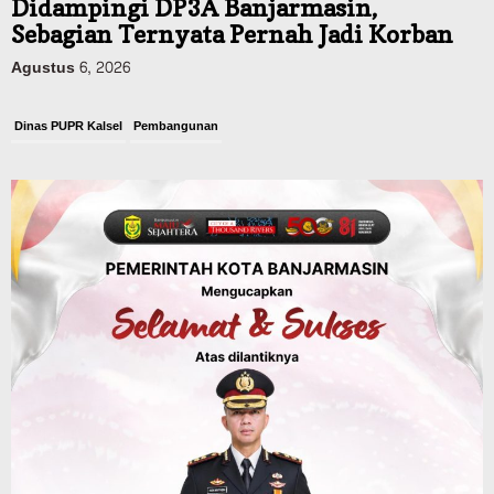
Didampingi DP3A Banjarmasin,
Sebagian Ternyata Pernah Jadi Korban
Agustus 6, 2026
Dinas PUPR Kalsel
Pembangunan
Tindak Lanjut Pascakecelakaan Maut,
Pemerintah Janji Tingkatkan Fasilitas
Keselamatan Jalan Alternatif
Banjarbaru–Batulicin
Agustus 6, 2026
Dinas Kehutanan Kalsel
Tahura Sultan Adam Sempat Alami
Kebakaran Lahan, Api Berhasil
Dipadamkan, Kadishut Kalsel
Memimpin Langsung Aksi di Lapangan