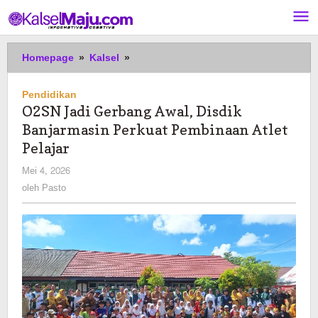
Lewati
ke
konten
O2SN
Homepage
»
Kalsel
»
Jadi
Gerbang
Pendidikan
Awal,
O2SN Jadi Gerbang Awal, Disdik
Disdik
Banjarmasin Perkuat Pembinaan Atlet
Banjarmasin
Perkuat
Pelajar
Pembinaan
oleh
Mei 4, 2026
Atlet
Pasto
oleh
Pasto
Pelajar