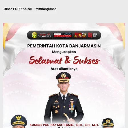
Dinas PUPR Kalsel
Pembangunan
Tindak Lanjut Pascakecelakaan Maut,
Pemerintah Janji Tingkatkan Fasilitas
Keselamatan Jalan Alternatif
Banjarbaru–Batulicin
Agustus 6, 2026
Dinas Kehutanan Kalsel
Tahura Sultan Adam Sempat Alami
Kebakaran Lahan, Api Berhasil
Dipadamkan, Kadishut Kalsel
Memimpin Langsung Aksi di Lapangan
Agustus 6, 2026
Advertorial
Pemkab Balangan