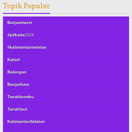
Topik Populer
Banjarmasin
#pilkada2024
#kalimantanselatan
Kalsel
Balangan
Banjarbaru
Tanahbumbu
Tanahlaut
KalimantanSelatan