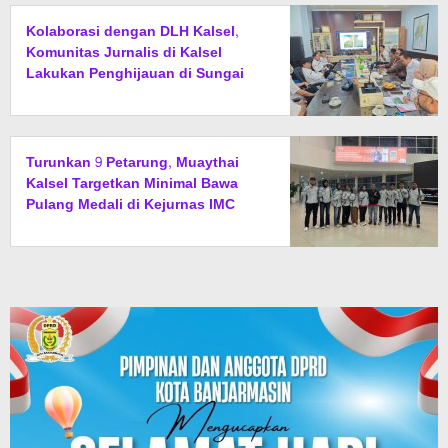
Kolaborasi dengan DLH Kalsel,
Komunitas Jurnalis di Kalsel
Lakukan Penghijauan di Sungai
Rangas
Turunkan 9 Petarung, Muaythai
Kalsel Targetkan Minimal Bawa
Pulang Medali di Kejurnas IMC
2026