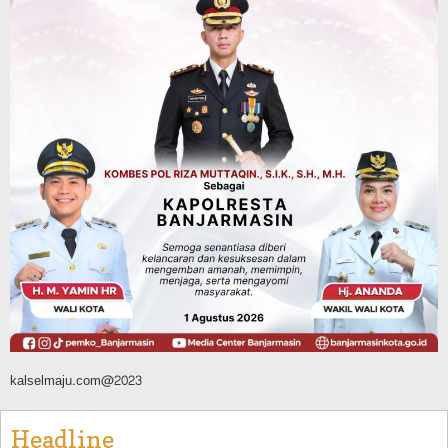
Disporapar Balangan Bekali Pokdarwis
Pelatihan Rescue, BASARNAS Tabalong
Jadi Instruktur
Agustus 6, 2026
Sosial & Keagamaan
16 Pelaku Anak Kasus Asusila
Didampingi DP3A Banjarmasin,
Sebagian Ternyata Pernah Jadi Korban
Agustus 6, 2026
kalselmaju.com@2023
Headline