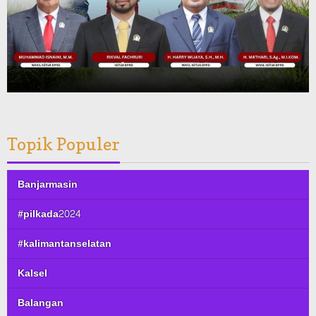
Topik Populer
Banjarmasin
#pilkada2024
#kalimantanselatan
Kalsel
Balangan