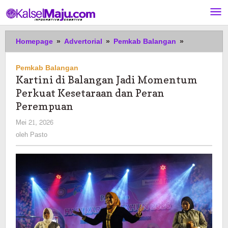
Lewati
ke
konten
Kartini
Homepage
»
Advertorial
»
Pemkab Balangan
»
di
Balangan
Pemkab Balangan
Jadi
Kartini di Balangan Jadi Momentum
Momentum
Perkuat Kesetaraan dan Peran
Perkuat
Kesetaraan
Perempuan
dan
oleh
Mei 21, 2026
Peran
Pasto
oleh
Pasto
Perempuan