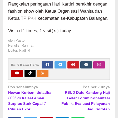
Rangkaian peringatan Hari Kartini berakhir dengan
fashion show oleh Ketua Organisasi Wanita dan
Ketua TP PKK kecamatan se-Kabupaten Balangan.
Visited 1 times, 1 visit(s) today
oleh
Pasto
Penulis: Rahmat
Editor: Fadli R
Ikuti Kami Pada
Navigasi
Pos sebelumnya
Pos berikutnya
Hewan Kurban Iduladha
RSUD Datu Kandang Haji
pos
2026 di Kalsel Aman,
Gelar Forum Konsultasi
Surplus Stok Capai 7
Publik, Evaluasi Pelayanan
Ribuan Ekor
Jadi Sorotan