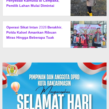
Penyebab Karhutla di Cempaka,
Pemilik Lahan Mulai Dimintai
Keterangan
Operasi Sikat Intan 2026 Berakhir,
Polda Kalsel Amankan Ribuan
Miras Hingga Beberapa Tuak