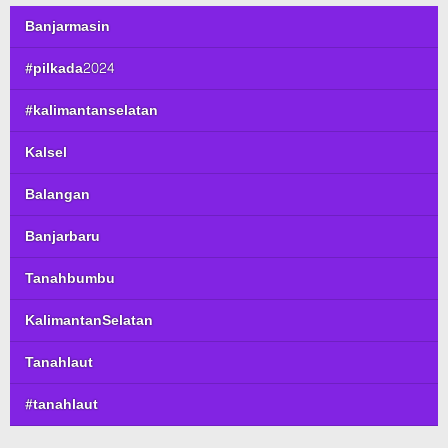
Banjarmasin
#pilkada2024
#kalimantanselatan
Kalsel
Balangan
Banjarbaru
Tanahbumbu
KalimantanSelatan
Tanahlaut
#tanahlaut