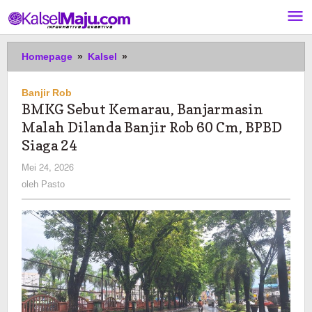
Lewati
ke
konten
BMKG
Homepage
»
Kalsel
»
Sebut
Kemarau,
Banjir Rob
Banjarmasin
BMKG Sebut Kemarau, Banjarmasin
Malah
Malah Dilanda Banjir Rob 60 Cm, BPBD
Dilanda
Banjir
Siaga 24
Rob
oleh
Mei 24, 2026
60
Pasto
oleh
Pasto
Cm,
BPBD
Siaga
24