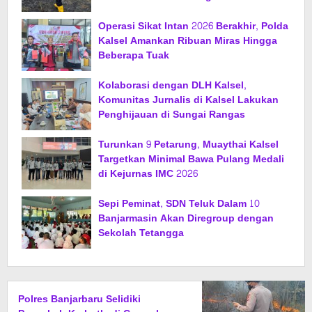
Operasi Sikat Intan 2026 Berakhir, Polda
Kalsel Amankan Ribuan Miras Hingga
Beberapa Tuak
Kolaborasi dengan DLH Kalsel,
Komunitas Jurnalis di Kalsel Lakukan
Penghijauan di Sungai Rangas
Turunkan 9 Petarung, Muaythai Kalsel
Targetkan Minimal Bawa Pulang Medali
di Kejurnas IMC 2026
Sepi Peminat, SDN Teluk Dalam 10
Banjarmasin Akan Diregroup dengan
Sekolah Tetangga
Polres Banjarbaru Selidiki