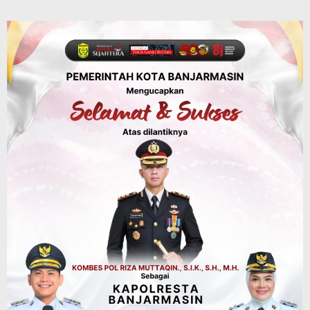
45 Pramuka Banjarmasin Berangkat ke
Jamnas XII Cibubur, Termasuk Dua
Peserta Berkebutuhan Khusus
Agustus 9, 2026
Budaya & Pariwisata
Bunda PAUD Banjarmasin Ajak Anak
Belajar Sambil Lihat Satwa, Jelajah
Literasi di Taman Jahri Saleh
Agustus 9, 2026
Advertorial
Pemkab Balangan
28 Pelajar Halong Balangan Jalani
Latihan Intensif Paskibraka, Ditempa
TNI-Polri Sambut HUT ke-81 RI
Agustus 9, 2026