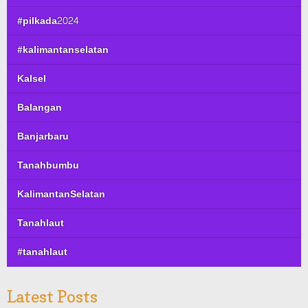
#pilkada2024
#kalimantanselatan
Kalsel
Balangan
Banjarbaru
Tanahbumbu
KalimantanSelatan
Tanahlaut
#tanahlaut
Latest Posts