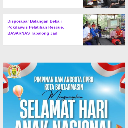
Daerah
Disporapar Balangan Bekali
Pokdarwis Pelatihan Rescue,
BASARNAS Tabalong Jadi
Instruktur