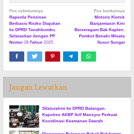
Navigasi
Pos sebelumnya
Pos berikutnya
Raperda Perizinan
Motoris Klotok
pos
Berbasis Risiko Diajukan
Banjarmasin Kini
ke DPRD Tanahbumbu,
Berseragam Bak Kapten,
Selaraskan dengan PP
Pemkot Benahi Wisata
Nomor 28 Tahun 2025
Susur Sungai
Jangan Lewatkan
Silaturahmi ke DPRD Balangan,
Kapolres AKBP Arif Mansyur Perkuat
Koordinasi Keamanan Daerah
Disporapar Balangan Bekali Pokdarwis