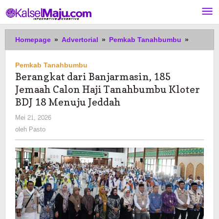
Lewati
ke
konten
Berangk
Homepage
»
Advertorial
»
Pemkab Tanahbumbu
»
dari
Banjarma
Pemkab Tanahbumbu
185
Berangkat dari Banjarmasin, 185
Jemaah
Jemaah Calon Haji Tanahbumbu Kloter
Calon
Haji
BDJ 18 Menuju Jeddah
Tanahb
oleh
Mei 21, 2026
Kloter
Pasto
oleh
Pasto
BDJ
18
Menuju
Jeddah