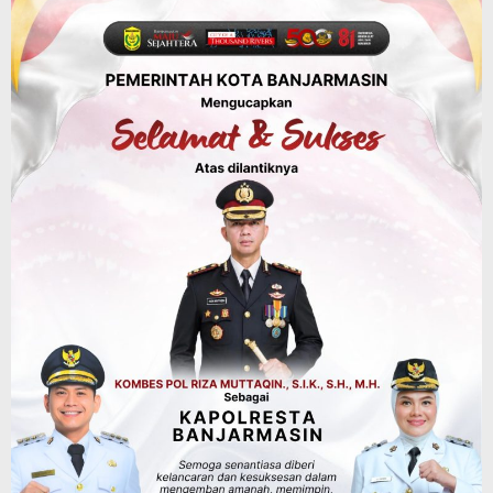
KUA-PPAS 2027 Banjarbaru Defisit 170
Miliar, Pendapatan 1,2 Triliun Belanja
1,37 Triliun, Tutup Kekurangan dari
SiLPA
Agustus 7, 2026
Kalsel
Operasi Sikat Intan 2026 Berakhir, Polda
Kalsel Amankan Ribuan Miras Hingga
Beberapa Tuak
Agustus 7, 2026
Pemerintahan
Sosial & Keagamaan
Banjarmasin Pilot Project Perlinsos
Digital, Target 30 Persen IKD Masih
Jauh, Komisi II DPR Turun Tangan