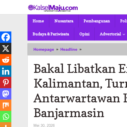
Lewati
ke
konten
Home
Nusantara
Pembangunan
Pol
Budaya & Pariwisata
Opini
Advertorial
Bakal
Homepage
»
Headline
»
Libatkan
Empat
Bakal Libatkan E
Provinsi
di
Kalimantan,
Kalimantan, Tur
Turnamen
Biliar
Antarwartawan K
Antarwartawan
Kembali
Bergulir
Banjarmasin
di
Banjarmasin
oleh
Mei 30, 2026