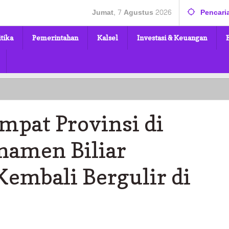
Jumat, 7 Agustus 2026
Pencari
itika
Pemerintahan
Kalsel
Investasi & Keuangan
mpat Provinsi di
namen Biliar
embali Bergulir di