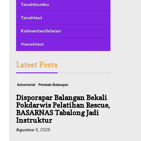
Tanahbumbu
Tanahlaut
KalimantanSelatan
#tanahlaut
Latest Posts
Advertorial
Pemkab Balangan
Disporapar Balangan Bekali
Pokdarwis Pelatihan Rescue,
BASARNAS Tabalong Jadi
Instruktur
Agustus 6, 2026