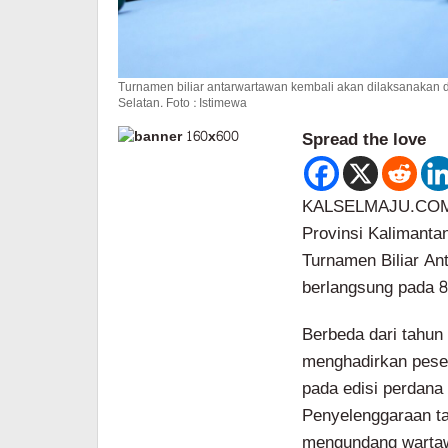
Turnamen biliar antarwartawan kembali akan dilaksanakan 
Selatan. Foto : Istimewa
Spread the love
KALSELMAJU.COM,
Provinsi Kalimanta
Turnamen Biliar An
berlangsung pada 8
Berbeda dari tahun 
menghadirkan pesert
pada edisi perdana 
Penyelenggaraan ta
mengundang wartawa