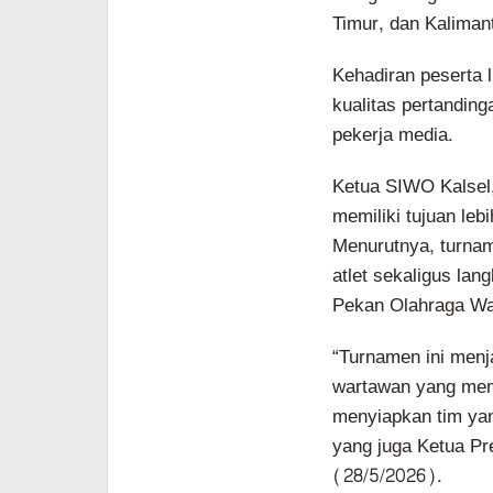
Timur, dan Kaliman
Kehadiran peserta 
kualitas pertandin
pekerja media.
Ketua SIWO Kalsel,
memiliki tujuan leb
Menurutnya, turnam
atlet sekaligus la
Pekan Olahraga Wa
“Turnamen ini menj
wartawan yang memil
menyiapkan tim yan
yang juga Ketua Pr
(28/5/2026).