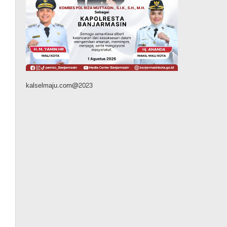
Agustus 6, 2026
Dinas Kehutanan Kalsel
Tahura Sultan Adam Sempat
Alami Kebakaran Lahan, Api
Berhasil Dipadamkan,
Kadishut Kalsel Memimpin
kalselmaju.com@2023
Langsung Aksi di Lapangan
Agustus 6, 2026
Advertorial
Pemkab Balangan
Silaturahmi ke DPRD
Balangan, Kapolres AKBP
Arif Mansyur Perkuat
Koordinasi Keamanan
Daerah
Agustus 6, 2026