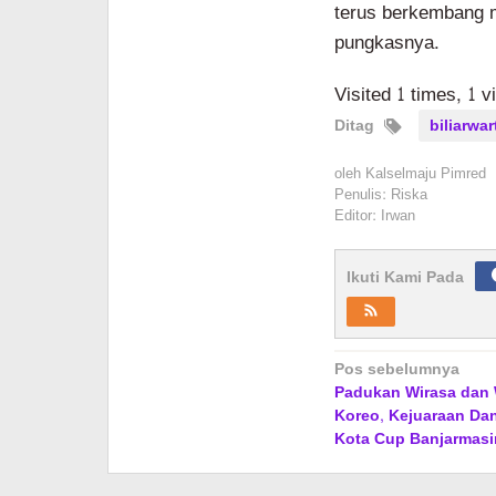
terus berkembang m
pungkasnya.
Visited 1 times, 1 v
Ditag
biliarwa
oleh
Kalselmaju Pimred
Penulis: Riska
Editor: Irwan
Ikuti Kami Pada
Navigasi
Pos sebelumnya
Padukan Wirasa dan
pos
Koreo, Kejuaraan Dan
Kota Cup Banjarmasi