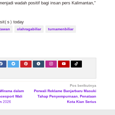
enjadi wadah positif bagi insan pers Kalimantan,”
isit(s) today
rtawan
olahragabiliar
turnamenbiliar
Pos berikutnya
 Wirama dalam
Perwali Reklame Banjarbaru Masuki
cesport Wali
Tahap Penyempurnaan, Penataan
n 2026
Kota Kian Serius