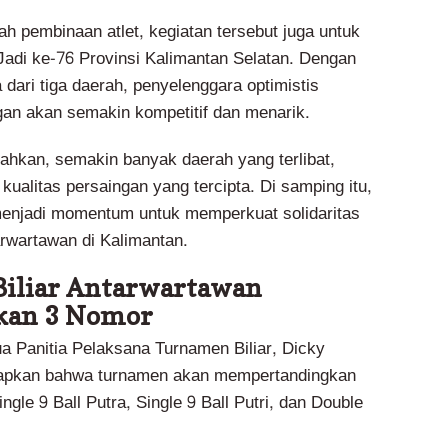
h pembinaan atlet, kegiatan tersebut juga untuk
adi ke-76 Provinsi Kalimantan Selatan. Dengan
a dari tiga daerah, penyelenggara optimistis
gan akan semakin kompetitif dan menarik.
hkan, semakin banyak daerah yang terlibat,
 kualitas persaingan yang tercipta. Di samping itu,
menjadi momentum untuk memperkuat solidaritas
arwartawan di Kalimantan.
iliar Antarwartawan
kan 3 Nomor
ua Panitia Pelaksana Turnamen Biliar, Dicky
apkan bahwa turnamen akan mempertandingkan
ngle 9 Ball Putra, Single 9 Ball Putri, dan Double