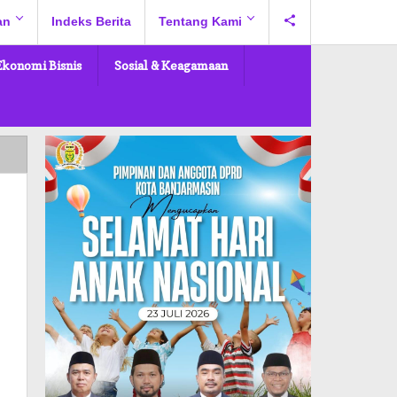
an
Indeks Berita
Tentang Kami
Ekonomi Bisnis
Sosial & Keagamaan