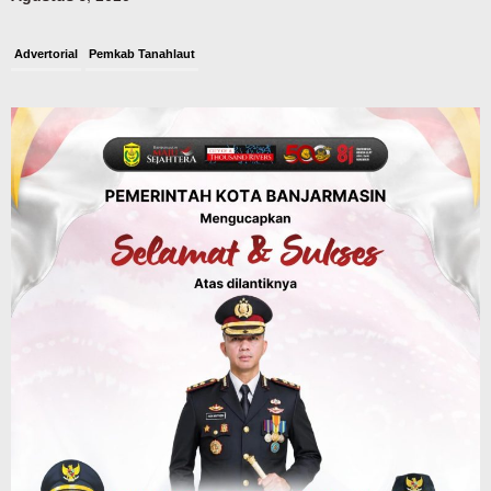
Advertorial
Pemkab Tanahlaut
Bupati Rahmat Buka Bupati Cup Basket
2026, Bidik Emas Porprov dan
Rencanakan Pindah Indoor 2027
Agustus 9, 2026
Sosial & Keagamaan
45 Pramuka Banjarmasin Berangkat ke
Jamnas XII Cibubur, Termasuk Dua
Peserta Berkebutuhan Khusus
Agustus 9, 2026
Headline
Kalsel
Green Action di Desa Sungairangas