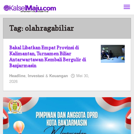
Lewati
ke
konten
Tag:
olahragabiliar
Bakal Libatkan Empat Provinsi di
Kalimantan, Turnamen Biliar
Antarwartawan Kembali Bergulir di
Banjarmasin
Headline
,
Investasi & Keuangan
Mei 30,
oleh
2026
Kalselmaju
Pimred