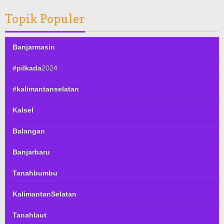
Topik Populer
Banjarmasin
#pilkada2024
#kalimantanselatan
Kalsel
Balangan
Banjarbaru
Tanahbumbu
KalimantanSelatan
Tanahlaut