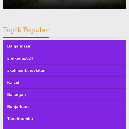
Topik Populer
Banjarmasin
#pilkada2024
#kalimantanselatan
Kalsel
Balangan
Banjarbaru
Tanahbumbu