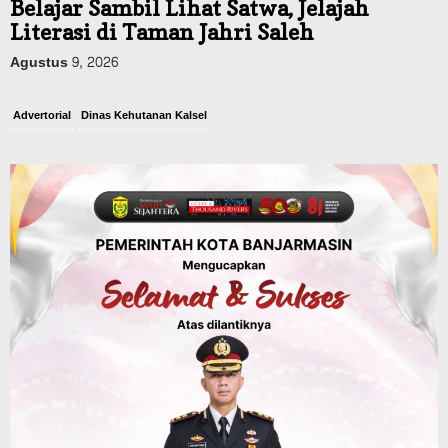
Belajar Sambil Lihat Satwa, Jelajah
Literasi di Taman Jahri Saleh
Agustus 9, 2026
Advertorial
Dinas Kehutanan Kalsel
Api Sempat Berkobar, Karhutla di
Tahura Sultan Adam Berhasil
Dikendalikan
Agustus 8, 2026
Advertorial
Pemkab Tanahlaut
Delegasi Kementerian LH Kunjungi
Tanahlaut, Bupati Rahmat Paparkan
Potensi 363 Ribu Hektare Wilayah
Agustus 9, 2026