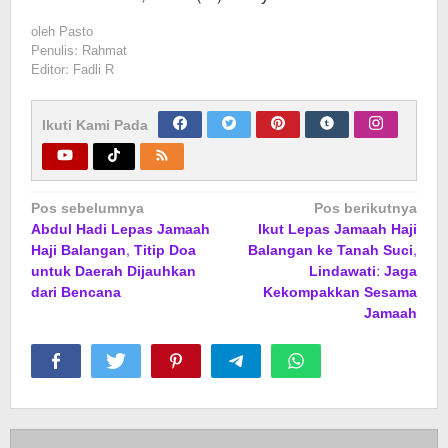
oleh
Pasto
Penulis: Rahmat
Editor: Fadli R
Ikuti Kami Pada
Navigasi
Pos sebelumnya
Pos berikutnya
Abdul Hadi Lepas Jamaah
Ikut Lepas Jamaah Haji
pos
Haji Balangan, Titip Doa
Balangan ke Tanah Suci,
untuk Daerah Dijauhkan
Lindawati: Jaga
dari Bencana
Kekompakkan Sesama
Jamaah