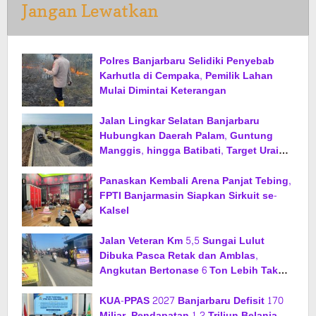
Jangan Lewatkan
Polres Banjarbaru Selidiki Penyebab
Karhutla di Cempaka, Pemilik Lahan
Mulai Dimintai Keterangan
Jalan Lingkar Selatan Banjarbaru
Hubungkan Daerah Palam, Guntung
Manggis, hingga Batibati, Target Urai
Kemacetan dan Buka Kawasan Baru
Panaskan Kembali Arena Panjat Tebing,
FPTI Banjarmasin Siapkan Sirkuit se-
Kalsel
Jalan Veteran Km 5,5 Sungai Lulut
Dibuka Pasca Retak dan Amblas,
Angkutan Bertonase 6 Ton Lebih Tak
Diperbolehkan Melintas
KUA-PPAS 2027 Banjarbaru Defisit 170
Miliar, Pendapatan 1,2 Triliun Belanja