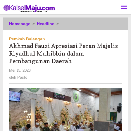
Lewati
ke
konten
Akhmad
Homepage
»
Headline
»
Fauzi
Apresiasi
Pemkab Balangan
Peran
Akhmad Fauzi Apresiasi Peran Majelis
Majelis
Riyadhul Muhibbin dalam
Riyadhul
Muhibbin
Pembangunan Daerah
dalam
oleh
Mei 15, 2026
Pembangunan
Pasto
oleh
Pasto
Daerah