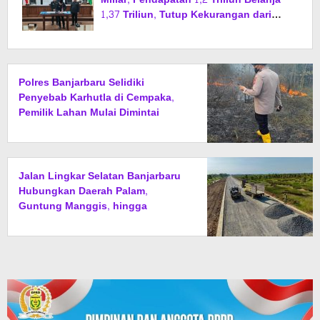
1,37 Triliun, Tutup Kekurangan dari
SiLPA
Polres Banjarbaru Selidiki
Penyebab Karhutla di Cempaka,
Pemilik Lahan Mulai Dimintai
Keterangan
Jalan Lingkar Selatan Banjarbaru
Hubungkan Daerah Palam,
Guntung Manggis, hingga
Batibati, Target Urai Kemacetan
dan Buka Kawasan Baru