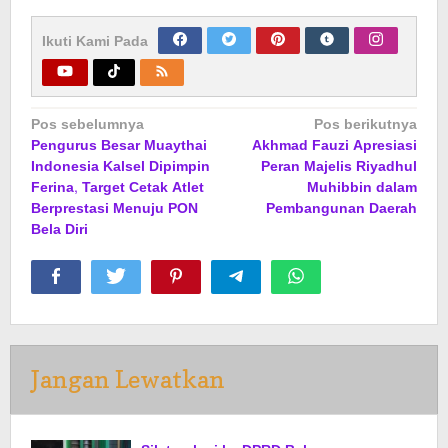
Ikuti Kami Pada
Navigasi
Pos sebelumnya
Pos berikutnya
Pengurus Besar Muaythai
Akhmad Fauzi Apresiasi
pos
Indonesia Kalsel Dipimpin
Peran Majelis Riyadhul
Ferina, Target Cetak Atlet
Muhibbin dalam
Berprestasi Menuju PON
Pembangunan Daerah
Bela Diri
Jangan Lewatkan