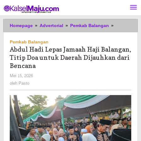
Lewati
ke
konten
Abdul
Homepage
»
Advertorial
»
Pemkab Balangan
»
Hadi
Lepas
Pemkab Balangan
Jamaah
Abdul Hadi Lepas Jamaah Haji Balangan,
Haji
Titip Doa untuk Daerah Dijauhkan dari
Balangan,
Titip
Bencana
Doa
oleh
Mei 15, 2026
untuk
Pasto
oleh
Pasto
Daerah
Dijauhkan
dari
Bencana