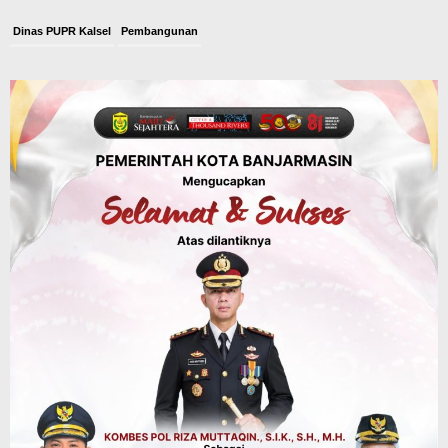
Dinas PUPR Kalsel
Pembangunan
Tindak Lanjut Pascakecelakaan Maut,
Pemerintah Janji Tingkatkan Fasilitas
Keselamatan Jalan Alternatif
Banjarbaru–Batulicin
Agustus 6, 2026
Dinas Kehutanan Kalsel
Tahura Sultan Adam Sempat Alami
Kebakaran Lahan, Api Berhasil
Dipadamkan, Kadishut Kalsel
Memimpin Langsung Aksi di Lapangan
Agustus 6, 2026
Advertorial
Pemkab Balangan