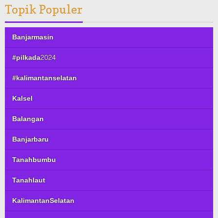
Topik Populer
Banjarmasin
#pilkada2024
#kalimantanselatan
Kalsel
Balangan
Banjarbaru
Tanahbumbu
Tanahlaut
KalimantanSelatan