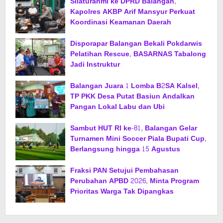
Silaturahmi ke DPRD Balangan,
Kapolres AKBP Arif Mansyur Perkuat
Koordinasi Keamanan Daerah
Disporapar Balangan Bekali Pokdarwis
Pelatihan Rescue, BASARNAS Tabalong
Jadi Instruktur
Balangan Juara 1 Lomba B2SA Kalsel,
TP PKK Desa Putat Basiun Andalkan
Pangan Lokal Labu dan Ubi
Sambut HUT RI ke-81, Balangan Gelar
Turnamen Mini Soccer Piala Bupati Cup,
Berlangsung hingga 15 Agustus
Fraksi PAN Setujui Pembahasan
Perubahan APBD 2026, Minta Program
Prioritas Warga Tak Dipangkas