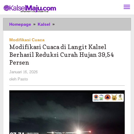
Lewati
ke
konten
Modifikasi
Homepage
»
Kalsel
»
Cuaca
di
Modifikasi Cuaca
Langit
Modifikasi Cuaca di Langit Kalsel
Kalsel
Berhasil Reduksi Curah Hujan 39,54
Berhasil
Reduksi
Persen
Curah
oleh
Januari 16, 2026
Hujan
Pasto
oleh
Pasto
39,54
Persen