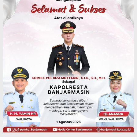
Headline
Pemerintahan
Kasus ISPA Banjarbaru Tembus 21.323,
Melonjak Sejak Bulan Juli Tahun 2026
Agustus 10, 2026
Advertorial
Dinas Kehutanan Kalsel
Siapsiaga Ancaman Karhutla di Tahura,
Sarana Pendukunga Pemadaman
Ditempatkan di Sejumlah Titik Rawan
Agustus 10, 2026