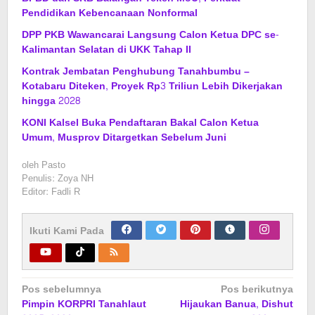
Pendidikan Kebencanaan Nonformal
DPP PKB Wawancarai Langsung Calon Ketua DPC se-
Kalimantan Selatan di UKK Tahap II
Kontrak Jembatan Penghubung Tanahbumbu –
Kotabaru Diteken, Proyek Rp3 Triliun Lebih Dikerjakan
hingga 2028
KONI Kalsel Buka Pendaftaran Bakal Calon Ketua
Umum, Musprov Ditargetkan Sebelum Juni
oleh
Pasto
Penulis: Zoya NH
Editor: Fadli R
Ikuti Kami Pada
Navigasi
Pos sebelumnya
Pos berikutnya
Pimpin KORPRI Tanahlaut
Hijaukan Banua, Dishut
pos