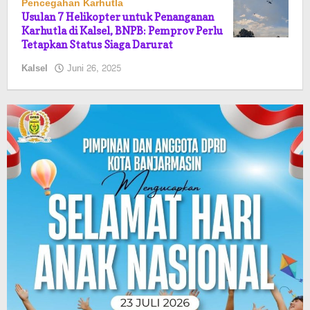
Pencegahan Karhutla
Usulan 7 Helikopter untuk Penanganan
Karhutla di Kalsel, BNPB: Pemprov Perlu
Tetapkan Status Siaga Darurat
oleh
Kalsel
Juni 26, 2025
Pasto