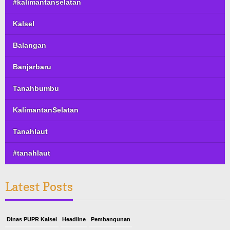
#kalimantanselatan
Kalsel
Balangan
Banjarbaru
Tanahbumbu
KalimantanSelatan
Tanahlaut
#tanahlaut
Latest Posts
Dinas PUPR Kalsel
Headline
Pembangunan