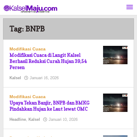
Lewati
ke
konten
Tag:
BNPB
Modifikasi Cuaca
Modifikasi Cuaca di Langit Kalsel
Berhasil Reduksi Curah Hujan 39,54
Persen
oleh
Kalsel
Januari 16, 2026
Pasto
Modifikasi Cuaca
Upaya Tekan Banjir, BNPB dan BMKG
Pindahkan Hujan ke Laut lewat OMC
oleh
Headline
,
Kalsel
Januari 10, 2026
Pasto