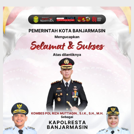
Bupati Rahmat Buka Bupati Cup Basket
2026, Bidik Emas Porprov dan
Rencanakan Pindah Indoor 2027
Agustus 9, 2026
Sosial & Keagamaan
45 Pramuka Banjarmasin Berangkat ke
Jamnas XII Cibubur, Termasuk Dua
Peserta Berkebutuhan Khusus
Agustus 9, 2026
Headline
Kalsel
Green Action di Desa Sungairangas
Banjar, Ratusan Pohon Ditanam, Hampir
2 Ton Sampah Terkumpul dari
Penukaran dengan Sembako