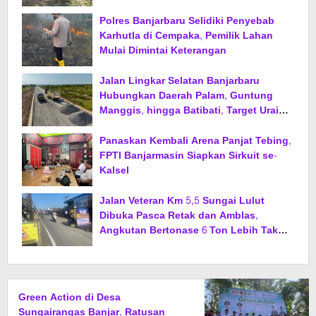
Penukaran dengan Sembako
Polres Banjarbaru Selidiki Penyebab
Karhutla di Cempaka, Pemilik Lahan
Mulai Dimintai Keterangan
Jalan Lingkar Selatan Banjarbaru
Hubungkan Daerah Palam, Guntung
Manggis, hingga Batibati, Target Urai
Kemacetan dan Buka Kawasan Baru
Panaskan Kembali Arena Panjat Tebing,
FPTI Banjarmasin Siapkan Sirkuit se-
Kalsel
Jalan Veteran Km 5,5 Sungai Lulut
Dibuka Pasca Retak dan Amblas,
Angkutan Bertonase 6 Ton Lebih Tak
Diperbolehkan Melintas
Green Action di Desa
Sungairangas Banjar, Ratusan