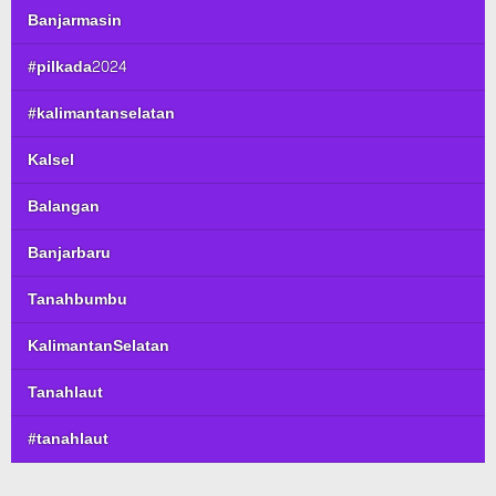
Banjarmasin
#pilkada2024
#kalimantanselatan
Kalsel
Balangan
Banjarbaru
Tanahbumbu
KalimantanSelatan
Tanahlaut
#tanahlaut