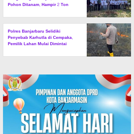
Pohon Ditanam, Hampir 2 Ton
Sampah Terkumpul dari Penukaran
dengan Sembako
Polres Banjarbaru Selidiki
Penyebab Karhutla di Cempaka,
Pemilik Lahan Mulai Dimintai
Keterangan