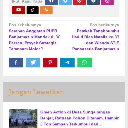
Ikuti Kami Pada
Navigasi
Pos sebelumnya
Pos berikutnya
Serapan Anggaran PUPR
Pemkab Tanahbumbu
pos
Banjarmasin Mandek di 30
Hadiri Dies Natalis ke-33
Persen, Proyek Strategis
dan Wisuda STIE
Terancam Molor?
Pancasetia Banjarmasin
Jangan Lewatkan
Green Action di Desa Sungairangas
Banjar, Ratusan Pohon Ditanam, Hampir
2 Ton Sampah Terkumpul dari