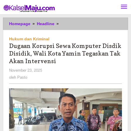
Lewati
ke
konten
Dugaan
Homepage
»
Headline
»
Korupsi
Sewa
Hukum dan Kriminal
Komputer
Dugaan Korupsi Sewa Komputer Disdik
Disdik
Disidik, Wali Kota Yamin Tegaskan Tak
Disidik,
Wali
Akan Intervensi
Kota
oleh
November 23, 2025
Yamin
Pasto
oleh
Pasto
Tegaskan
Tak
Akan
Intervensi