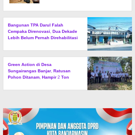
Bangunan TPA Darul Falah
Cempaka Direnovasi, Dua Dekade
Lebih Belum Pernah Direhabilitasi
Total
Green Action di Desa
Sungairangas Banjar, Ratusan
Pohon Ditanam, Hampir 2 Ton
Sampah Terkumpul dari Penukaran
dengan Sembako