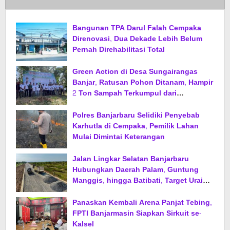
Bangunan TPA Darul Falah Cempaka
Direnovasi, Dua Dekade Lebih Belum
Pernah Direhabilitasi Total
Green Action di Desa Sungairangas
Banjar, Ratusan Pohon Ditanam, Hampir
2 Ton Sampah Terkumpul dari
Penukaran dengan Sembako
Polres Banjarbaru Selidiki Penyebab
Karhutla di Cempaka, Pemilik Lahan
Mulai Dimintai Keterangan
Jalan Lingkar Selatan Banjarbaru
Hubungkan Daerah Palam, Guntung
Manggis, hingga Batibati, Target Urai
Kemacetan dan Buka Kawasan Baru
Panaskan Kembali Arena Panjat Tebing,
FPTI Banjarmasin Siapkan Sirkuit se-
Kalsel