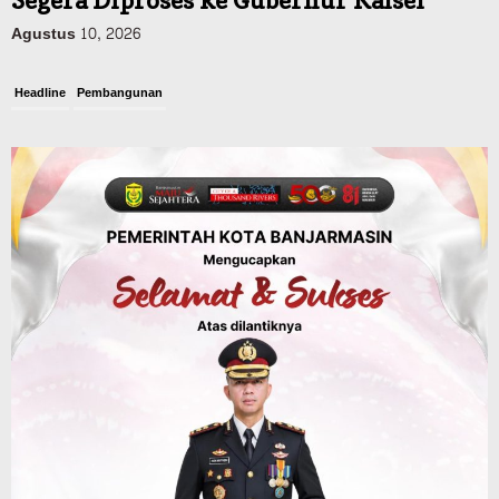
Agustus 10, 2026
Headline
Pembangunan
Bangunan TPA Darul Falah Cempaka
Direnovasi, Dua Dekade Lebih Belum
Pernah Direhabilitasi Total
Agustus 10, 2026
Pemerintahan
Enam Hidran di Sungai Ulin Aktif
Kembali Berfungsi, Antisipasi
Penanggulangan Karhutla Lebih Mudah
Agustus 10, 2026
Advertorial
Dinas Kehutanan Kalsel